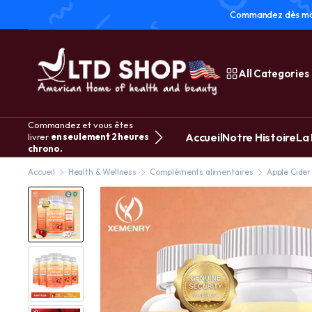
Commandez dès main
All Categories
Commandez et vous êtes
Accueil
Notre Histoire
La
livrer
en seulement 2 heures
chrono.
Accueil
Health & Wellness
Compléments alimentaires
Apple Cider