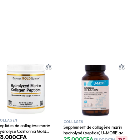
OLLAGEN
COLLAGEN
eptides de collagène marin
Supplément de collagène marin
ydrolysé California Gold
hydrolysé (peptide) U-MORE avec
35,000
CFA
utrition, sans saveur, 200 g
biotine, vitamine C, acide
25,000
CFA
35,000
CFA
29%