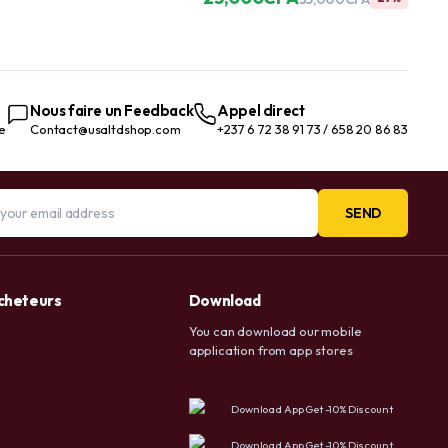
hyaluronique, glutathion, sélénium
– Favorise la santé des cheveux,
de la peau, des ongles et des
articulations – 60 comprimés
Nous faire un Feedback
Appel direct
te
Contact@usaltdshop.com
+237 6 72 38 91 73 / 658 20 86 83
SEND
acheteurs
Download
You can download our mobile
application from app stores
Download App Get -10% Discount
Download App Get -10% Discount