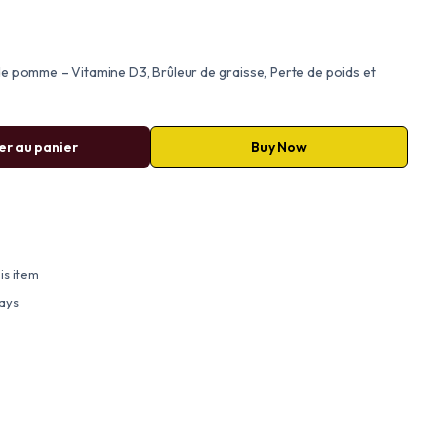
de pomme – Vitamine D3, Brûleur de graisse, Perte de poids et
er au panier
Buy Now
is item
days