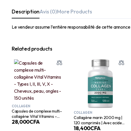
Description
Avis (0)
More Products
Le vendeur assume l’entière responsabilité de cette annonce
Related products
COLLAGEN
Capsules de complexe multi-
COLLAGEN
collagène Vital Vitamins –
Collagène marin 2000 mg |
28,000
CFA
Types I, II, III, V, X – Cheveux,
120 comprimés | Avec acide
peau, ongles – 150 unités
18,400
CFA
hyaluronique et vitamine C |