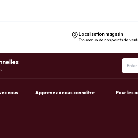
Spring Valley, 40 comprimés
Localisation magasin
Trouver un de nos points de ven
nnelles
n.
avec nous
Apprenez à nous connaître
Pour les 