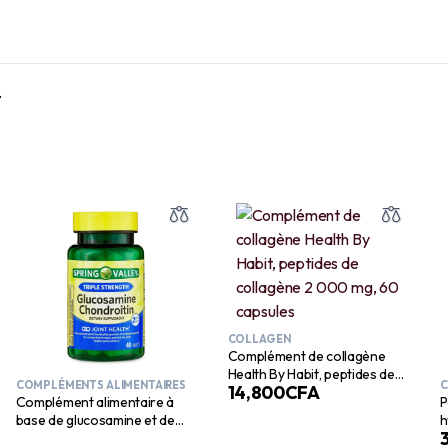
.
COLLAGEN
Complément de collagène
Health By Habit, peptides de
COMPLÉMENTS ALIMENTAIRES
C
14,800
CFA
collagène 2 000 mg, 60
Complément alimentaire à
P
capsules
base de glucosamine et de
h
chondroïtine triple force de
N