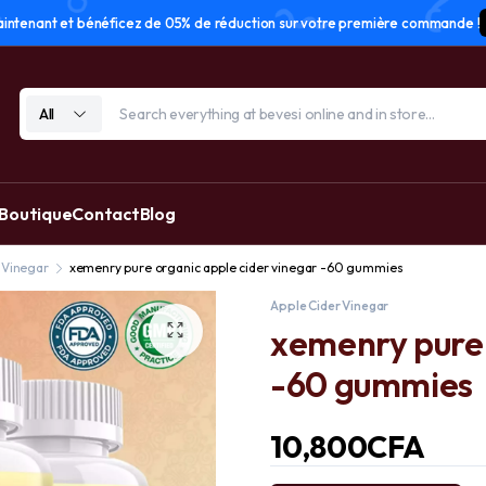
tenant et bénéficez de 05% de réduction sur votre première commande !
All
 Boutique
Contact
Blog
 Vinegar
xemenry pure organic apple cider vinegar -60 gummies
Apple Cider Vinegar
xemenry pure 
-60 gummies
10,800
CFA