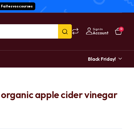
Faites vos courses
Sign In
0
Account
Black Friday!
organic apple cider vinegar