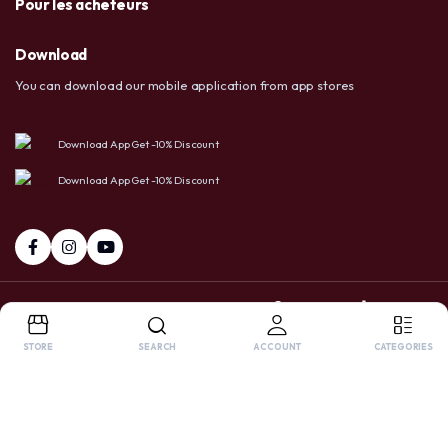
Pour les acheteurs
Download
You can download our mobile application from app stores
Download App Get -10% Discount
Download App Get -10% Discount
+237 6 72 38 91 73 / 658 20 86 83
Facebook
Tiktok
Whatsapp
STORE
SEARCH
ACCOUNT
CATEGORIES
Copyright 2025 © USA LTD SHOP. All right reserved. Powered by
OnlyPro
.