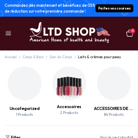
Commandez dès maintenant et bénéficez de 05%
Faites vos courses
de réduction sur votre première commande !
0
Accueil
Corps & Bain
Soin du Corps
Laits & crèmes pour peau
Accessoires
Uncategorized
ACCESSOIRES DE MAQUILLAGE
2 Products
1 Products
84 Products
Filter
Voici le seul résultat