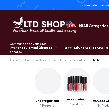
Commandez dès main
All Categories
Commandez et vous êtes
Accueil
Notre Histoire
La
livrer
en seulement 2 heures
chrono.
Accueil
Health & Wellness
Compléments alimentaires
MSM
Accessoires
Uncategorized
2 Products
1 Products
84 Prod