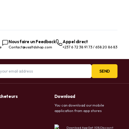
Nous faire un Feedback
Appel direct
te
Contact@usaltdshop.com
+237 6 72 38 91 73 / 658 20 86 83
SEND
acheteurs
Download
You can download our mobile
application from app stores
Download App Get -10% Discount