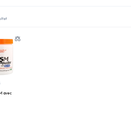
ultat
S
M avec