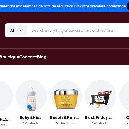
tenant et bénéficez de 05% de réduction sur votre première commande !
All
 Boutique
Contact
Blog
Baby & Kids
Beauty & Personal Care
Black Friday sale
C
ACCESSOIRES DE MAQUILLAGE
7 Products
261 Products
7 Products
5
ucts