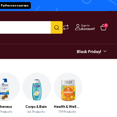
Faites vos courses
Sign In
0
Account
Black Friday!
heveux
Corps & Bain
Health & Wellness
Mains
 Products
44 Products
179 Products
2 Products