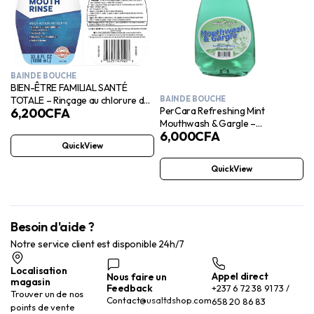
BAIN DE BOUCHE
BIEN-ÊTRE FAMILIAL SANTÉ
TOTALE – Rinçage au chlorure de
BAIN DE BOUCHE
PerCara Refreshing Mint
6,200
CFA
cétylpyridinium
Mouthwash & Gargle –
6,000
CFA
Respiration fraîche 700ml
QuickView
QuickView
Besoin d'aide ?
Notre service client est disponible 24h/7
Localisation
Appel direct
Nous faire un
magasin
Feedback
+237 6 72 38 91 73 /
Trouver un de nos
Contact@usaltdshop.com
658 20 86 83
points de vente