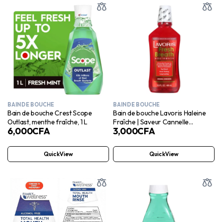
BAIN DE BOUCHE
BAIN DE BOUCHE
Bain de bouche Crest Scope
Bain de bouche Lavoris Haleine
Outlast, menthe fraîche, 1 L
Fraîche | Saveur Cannelle
6,000
CFA
3,000
CFA
Originale | 500 ml
QuickView
QuickView