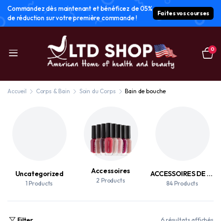
Commandez dès maintenant et bénéficez de 05%
Faites vos courses
de réduction sur votre première commande !
0
Accueil
Corps & Bain
Soin du Corps
Bain de bouche
Accessoires
Uncategorized
ACCESSOIRES DE MAQUILLAGE
2 Products
1 Products
84 Products
Filter
6 résultats affichés