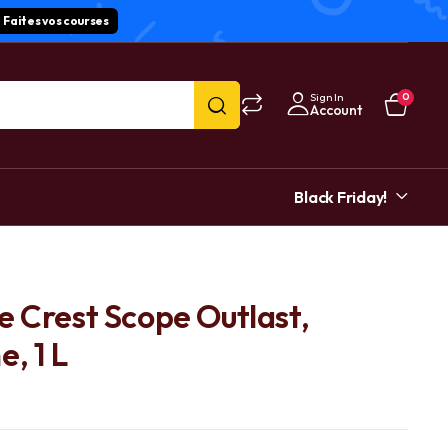
Faites vos courses
Sign In
0
Account
Black Friday!
e Crest Scope Outlast,
, 1 L