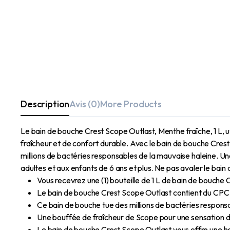
Description
Avis (0)
More Products
Le bain de bouche Crest Scope Outlast, Menthe fraîche, 1 L, ut
fraîcheur et de confort durable. Avec le bain de bouche Crest 
millions de bactéries responsables de la mauvaise haleine. U
adultes et aux enfants de 6 ans et plus. Ne pas avaler le bai
Vous recevrez une (1) bouteille de 1 L de bain de bouche
Le bain de bouche Crest Scope Outlast contient du CPC*
Ce bain de bouche tue des millions de bactéries respons
Une bouffée de fraîcheur de Scope pour une sensation de
Le bain de bouche Crest Scope Outlast vous offre une hal