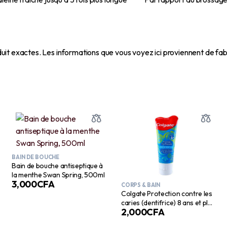
uit exactes.
Les informations que vous voyez ici proviennent de fabr
BAIN DE BOUCHE
Bain de bouche antiseptique à
la menthe Swan Spring, 500ml
3,000
CFA
CORPS & BAIN
Colgate Protection contre les
caries (dentifrice) 8 ans et plus
2,000
CFA
– 99 g