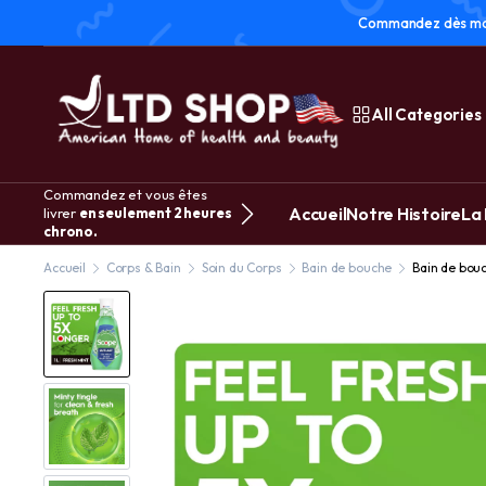
Commandez dès main
All Categories
Commandez et vous êtes
Accueil
Notre Histoire
La
livrer
en seulement 2 heures
chrono.
Accueil
Corps & Bain
Soin du Corps
Bain de bouche
Bain de bouc