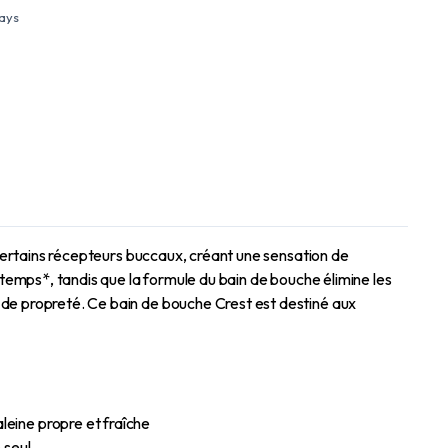
days
à certains récepteurs buccaux, créant une sensation de
gtemps*, tandis que la formule du bain de bouche élimine les
 de propreté. Ce bain de bouche Crest est destiné aux
leine propre et fraîche
 seul.