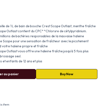
ille de 1 L de bain de bouche Crest Scope Outlast, menthe fraîche
ope Outlast contient du CPC* *Chlorure de cétylpyridinium.
millions de bactéries responsables de la mauvaise haleine
e Scope pour une sensation de fraîcheur avec le picotement
 votre haleine propre et fraîche
pe Outlast vous offre une haleine fraîche jusqu’à 5 fois plus
brossage seul.
 et enfants de 12 ans et plus
er au panier
Buy Now
is item