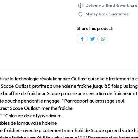
Delivery within 3-5 working 
Money Back Guarantee
Share this product:
ilise la technologie révolutionnaire Outlast qui se lie étroitement 
Scope Outlast, profitez d’une haleine fraîche jusqu’à 5 fois plus lon
ne bouffée de fraîcheur Scope procure une sensation de fraîcheur et
n de bouche pendant le rinçage. *Par rapport au brossage seul.
 Crest Scope Outlast, menthe fraîche
 *Chlorure de cétylpyridinium.
ables de la mauvaise haleine
 fraîcheur avec le picotement mentholé de Scope qui rend votre ha
eine fraîche jusqu’à 5 fois plus longue** **Par rapport au brossage