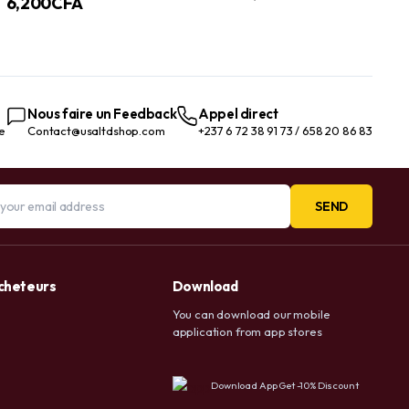
6,200
CFA
de cétylpyridinium
vitamine F, booster hydratant
pour le corps et sérum visage
Nous faire un Feedback
Appel direct
te
Contact@usaltdshop.com
+237 6 72 38 91 73 / 658 20 86 83
SEND
acheteurs
Download
You can download our mobile
application from app stores
Download App Get -10% Discount