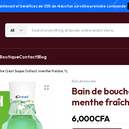
tenant et bénéficez de 05% de réduction sur votre première commande !
All
 Boutique
Contact
Blog
he Crest Scope Outlast, menthe fraîche, 1 L
Bain de bouche
Bain de bouch
menthe fraîche
6,000
CFA