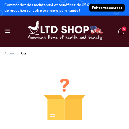
Commandez dès maintenant et bénéficez de 05%
Faites vos courses
de réduction sur votre première commande !
0
Accueil
Cart