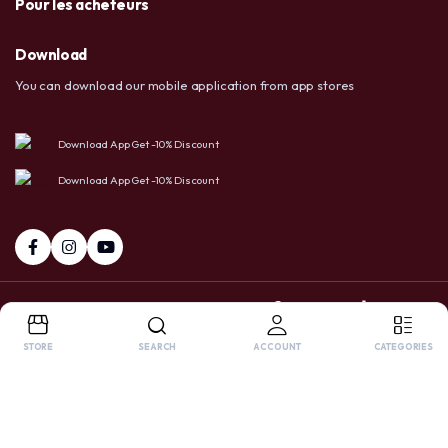
Pour les acheteurs
Download
You can download our mobile application from app stores
Download App Get -10% Discount
Download App Get -10% Discount
+237 6 72 38 91 73 / 658 20 86 83
Facebook
Tiktok
Whatsapp
STORE
SEARCH
ACCOUNT
CATEGORIES
Copyright 2025 © USA LTD SHOP. All right reserved. Powered by
OnlyPro
.