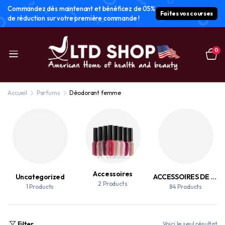
Commandez dès maintenant et bénéficez de 05%
Faites vos courses
de réduction sur votre première commande !
0
Accueil
Parfums
Déodorant femme
Accessoires
Uncategorized
ACCESSOIRES DE MAQUILLAGE
2 Products
1 Products
84 Products
Filter
Voici le seul résultat