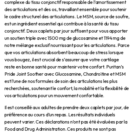
complexe du tissu conjonctif responsable de l’amortissement
des articulations et des os, travaillant ensemble pour soutenir
le cadre structurel des articulations. Le MSM, source de soufre,
est un ingrédient essentiel qui contribue à la santé du tissu
conjonctif. Deux caplets par jour suffisent pour vous apporter
un soutien triple avec 1500 mg de glucosamine et 1194 mg de
notre mélange exclusif nourrissant pour les articulations. Parce
que vos articulations absorbent beaucoup de stress lorsque
vous bougez, il est crucial de s’assurer que votre cartilage
reste en bonne santé pour maintenir votre confort. Puritan’s
Pride Joint Soother avec Glucosamine, Chondroïtine et MSM
est l’une de nos formules de soin des articulations les plus
recherchées, soutenant le confort, la mobilité et la flexibilité de
vos articulations pour un mouvement confortable.
Il est conseillé aux adultes de prendre deux caplets par jour, de
préférence au cours d’un repas. Les résultats individuels
peuvent varier. Ces déclarations n’ont pas été évaluées par la
Food and Drug Administration. Ces produits ne sont pas