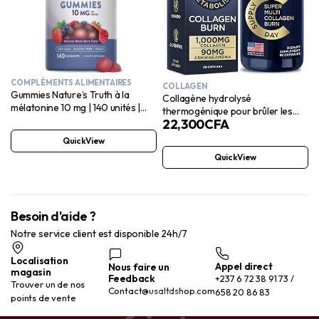
COMPLÉMENTS ALIMENTAIRES
COLLAGEN
Gummies Nature’s Truth à la
Collagène hydrolysé
mélatonine 10 mg | 140 unités |
thermogénique pour brûler les
Saveur baies | Complément
22,300
CFA
graisses – Acide hyaluronique,
végétalien, sans OGM et sans
vitamine C – Capsules de peptides
QuickView
gluten
de collagène multi-usages pour
QuickView
femmes et hommes – 90
comprimés
Besoin d'aide ?
Notre service client est disponible 24h/7
Localisation
Appel direct
Nous faire un
magasin
Feedback
+237 6 72 38 91 73 /
Trouver un de nos
Contact@usaltdshop.com
658 20 86 83
points de vente