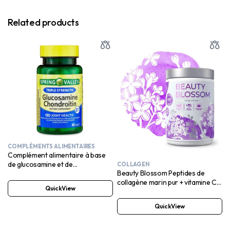
Related products
COMPLÉMENTS ALIMENTAIRES
Complément alimentaire à base
de glucosamine et de
COLLAGEN
Beauty Blossom Peptides de
chondroïtine triple force de
collagène marin pur + vitamine C,
Spring Valley, 40 comprimés
QuickView
biotine et acide hyaluronique – 30
portions SANS SUCRE AJOUTÉ
QuickView
Arôme mûre lilas