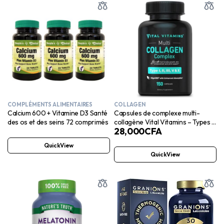
COMPLÉMENTS ALIMENTAIRES
COLLAGEN
Calcium 600 + Vitamine D3 Santé
Capsules de complexe multi-
des os et des seins 72 comprimés
collagène Vital Vitamins – Types I,
28,000
CFA
II, III, V, X – Cheveux, peau, ongles
– 150 unités
QuickView
QuickView