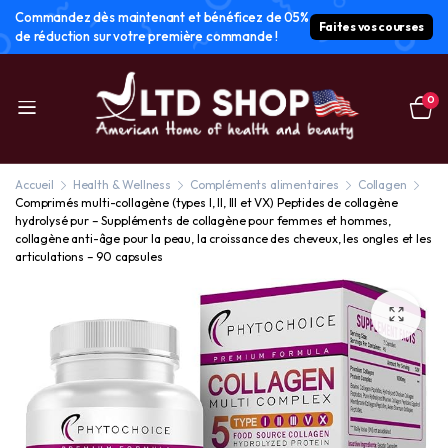
Commandez dès maintenant et bénéficez de 05%
Faites vos courses
de réduction sur votre première commande !
0
Accueil
Health & Wellness
Compléments alimentaires
Collagen
Comprimés multi-collagène (types I, II, III et VX) Peptides de collagène
hydrolysé pur – Suppléments de collagène pour femmes et hommes,
collagène anti-âge pour la peau, la croissance des cheveux, les ongles et les
articulations – 90 capsules