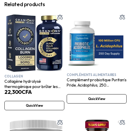
Related products
COMPLÉMENTS ALIMENTAIRES
COLLAGEN
Complément probiotique Puritan’s
Collagène hydrolysé
Pride, Acidophilus, 250
thermogénique pour brûler les
comprimés
22,300
CFA
graisses – Acide hyaluronique,
vitamine C – Capsules de peptides
QuickView
de collagène multi-usages pour
QuickView
femmes et hommes – 90
comprimés