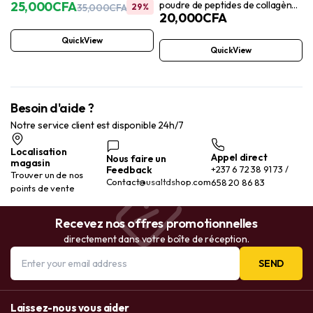
poudre de peptides de collagène
biotine, vitamine C, acide
25,000
CFA
35,000
CFA
29%
20,000
CFA
Vital Proteins Beauty pour
hyaluronique, glutathion, sélénium
femmes, 120 mg d’acide
– Favorise la santé des cheveux,
QuickView
hyaluronique – 15 g de collagène
de la peau, des ongles et des
QuickView
par portion – Améliore l’élasticité
articulations – 60 comprimés
et l’hydratation de la peau –
Fraise citron
Besoin d'aide ?
Notre service client est disponible 24h/7
Localisation
Appel direct
Nous faire un
magasin
Feedback
+237 6 72 38 91 73 /
Trouver un de nos
Contact@usaltdshop.com
658 20 86 83
points de vente
Recevez nos offres promotionnelles
directement dans votre boîte de réception.
SEND
Laissez-nous vous aider