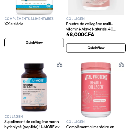
COMPLÉMENTS ALIMENTAIRES
COLLAGEN
XXIe siècle
Poudre de collagène multi-
vitaminé Alaya Naturals, 40
48,000
CFA
portions
QuickView
QuickView
COLLAGEN
Supplément de collagène marin
COLLAGEN
Complément alimentaire en
hydrolysé (peptide) U-MORE avec