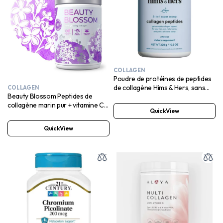
COLLAGEN
Poudre de protéines de peptides
de collagène Hims & Hers, sans
COLLAGEN
Beauty Blossom Peptides de
saveur, 10,5 oz
collagène marin pur + vitamine C,
QuickView
biotine et acide hyaluronique – 30
portions SANS SUCRE AJOUTÉ
QuickView
Arôme mûre lilas