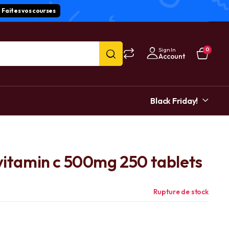
Faites vos courses
Sign In
0
Account
Black Friday!
 vitamin c 500mg 250 tablets
Rupture de stock