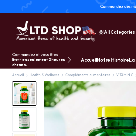
Commandez dès main
All Categories
Commandez et vous êtes
Accueil
Notre Histoire
La
livrer
en seulement 2 heures
chrono.
Accueil
Health & Wellness
Compléments alimentaires
VITAMIN C