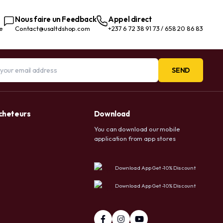
aux États-Unis (90 unités (lot
de 1))
Nous faire un Feedback
Appel direct
te
Contact@usaltdshop.com
+237 6 72 38 91 73 / 658 20 86 83
SEND
acheteurs
Download
You can download our mobile
application from app stores
Download App Get -10% Discount
Download App Get -10% Discount