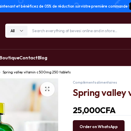
tenant et bénéficez de 05% de réduction sur votre première commande !
All
 Boutique
Contact
Blog
Spring valley vitamin c 500mg 250 tablets
Compléments alimentaires
Spring valley
25,000
CFA
Order on WhatsApp