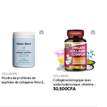
COLLAGEN
COLLAGEN
Poudre de protéines de
Collagène biologique avec
peptides de collagène Hims &
acide hyaluronique, vitamine C,
Hers, sans saveur, 10,5 oz
30,500
CFA
biotine, kératine et niacine –
Soutient la santé de la peau,
des cheveux, des ongles et des
articulations, et favorise un
vieillissement sain – Fabriqué