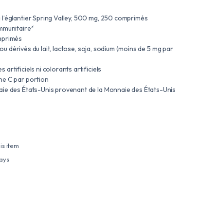
l’églantier Spring Valley, 500 mg, 250 comprimés
mmunitaire*
mprimés
t ou dérivés du lait, lactose, soja, sodium (moins de 5 mg par
rtificiels ni colorants artificiels
ne C par portion
aie des États-Unis provenant de la Monnaie des États-Unis
is item
days