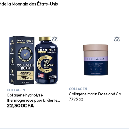
 de la Monnaie des États-Unis
COLLAGEN
COLLAGEN
Collagène marin Dose and Co
Collagène hydrolysé
7,795 oz
thermogénique pour brûler les
22,300
CFA
graisses – Acide hyaluronique,
vitamine C – Capsules de
peptides de collagène multi-
usages pour femmes et
hommes – 90 comprimés