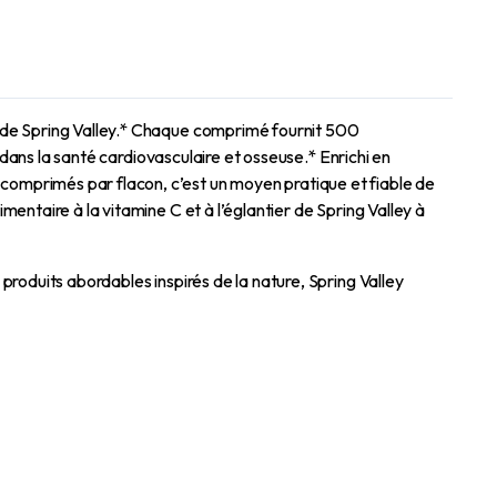
r de Spring Valley.* Chaque comprimé fournit 500
 dans la santé cardiovasculaire et osseuse.* Enrichi en
omprimés par flacon, c’est un moyen pratique et fiable de
entaire à la vitamine C et à l’églantier de Spring Valley à
roduits abordables inspirés de la nature, Spring Valley