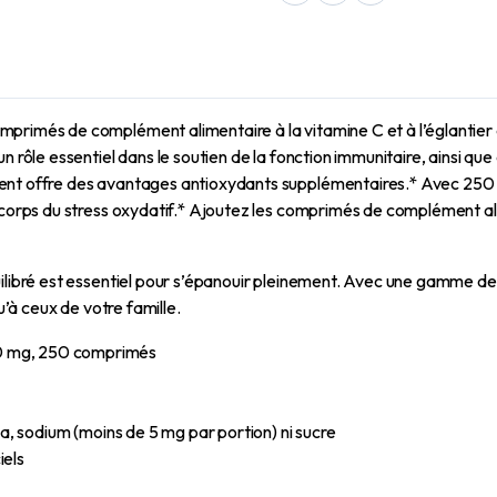
mprimés de complément alimentaire à la vitamine C et à l’églantie
 rôle essentiel dans le soutien de la fonction immunitaire, ainsi que
ent offre des avantages antioxydants supplémentaires.* Avec 250 c
 corps du stress oxydatif.* Ajoutez les comprimés de complément alim
ilibré est essentiel pour s’épanouir pleinement. Avec une gamme de p
u’à ceux de votre famille.
500 mg, 250 comprimés
soja, sodium (moins de 5 mg par portion) ni sucre
iels