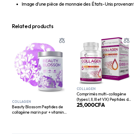
Image d’une pièce de monnaie des États-Unis provenant
Related products
COLLAGEN
Comprimés multi-collagène
(types I, II, III et VX) Peptides de
COLLAGEN
25,000
CFA
collagène hydrolysé pur –
Beauty Blossom Peptides de
Suppléments de collagène
collagène marin pur + vitamine
pour femmes et hommes,
C, biotine et acide
collagène anti-âge pour la
hyaluronique – 30 portions
peau, la croissance des
SANS SUCRE AJOUTÉ Arôme
cheveux, les ongles et les
mûre lilas