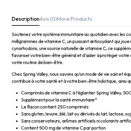
Description
Avis (0)
More Products
Soutenez votre système immunitaire au quotidien avec les co
milligrammes de vitamine C, un puissant antioxydant qui joue un
cynorhodons, une source naturelle de vitamine C, ce supplém
favoriser votre bien-être général et d’aider à protéger votre
votre routine de bien-être.
Chez Spring Valley, nous savons qu’un mode de vie sain et équ
contribue à votre santé et à votre bien-être holistique, ainsi q
Comprimés de vitamine C à l’églantier Spring Valley, 
Supplément pour la santé immunitaire*
Le flacon contient 250 comprimés
Sans gluten, levure, blé, lait ou dérivés du lait, lactose, 
Sans conservateurs, arômes artificiels ni colorants artific
Contient 500 mg de vitamine C par portion