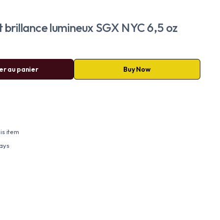
t brillance lumineux SGX NYC 6,5 oz
er au panier
Buy Now
is item
days