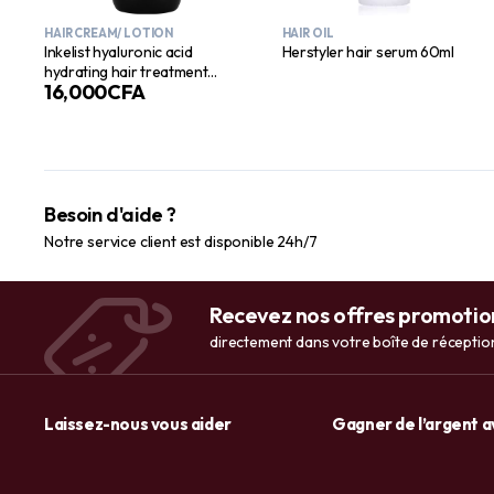
HAIR CREAM/ LOTION
HAIR OIL
Inkelist hyaluronic acid
Herstyler hair serum 60ml
hydrating hair treatment
16,000
CFA
100ml
Besoin d'aide ?
Notre service client est disponible 24h/7
Recevez nos offres promotio
directement dans votre boîte de réceptio
Laissez-nous vous aider
Gagner de l’argent 