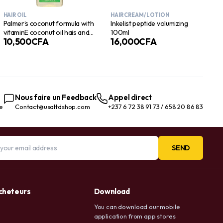
HAIR OIL
HAIR CREAM/ LOTION
Palmer’s coconut formula with
Inkelist peptide volumizing
vitaminE coconut oil hais and
100ml
10,500
CFA
16,000
CFA
scalp oil 150mg
Nous faire un Feedback
Appel direct
te
Contact@usaltdshop.com
+237 6 72 38 91 73 / 658 20 86 83
SEND
acheteurs
Download
You can download our mobile
application from app stores