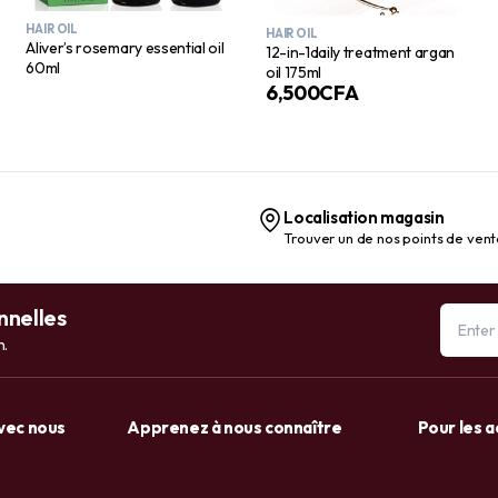
HAIR OIL
HAIR OIL
Aliver’s rosemary essential oil
12-in-1daily treatment argan
60ml
oil 175ml
6,500
CFA
Localisation magasin
Trouver un de nos points de ven
nnelles
n.
avec nous
Apprenez à nous connaître
Pour les 