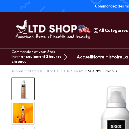
Commandez dès main
All Categories
Commandez et vous êtes
Accueil
Notre Histoire
La
livrer
en seulement 2 heures
chrono.
Accueil
SOINS DE CHEVEUX
HAIR SPRAY
SGX NYC luminous