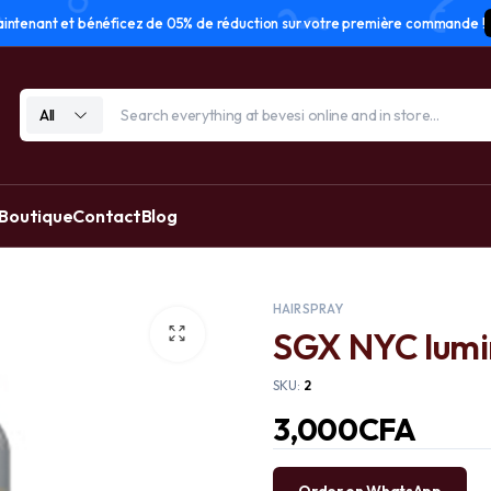
tenant et bénéficez de 05% de réduction sur votre première commande !
All
 Boutique
Contact
Blog
HAIR SPRAY
SGX NYC lumi
SKU:
2
3,000
CFA
Order on WhatsApp