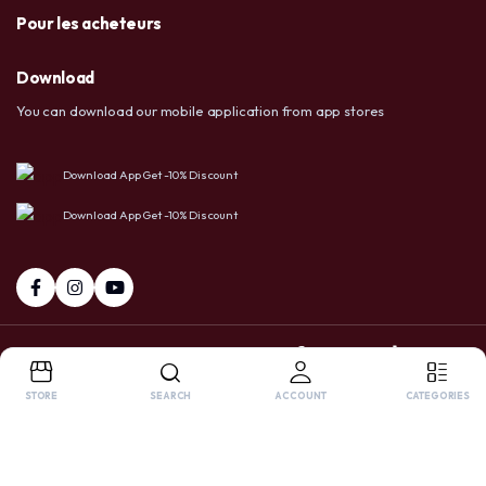
Pour les acheteurs
Download
You can download our mobile application from app stores
Download App Get -10% Discount
Download App Get -10% Discount
+237 6 72 38 91 73 / 658 20 86 83
Facebook
Tiktok
Whatsapp
STORE
SEARCH
ACCOUNT
CATEGORIES
Copyright 2025 © USA LTD SHOP. All right reserved. Powered by
OnlyPro
.