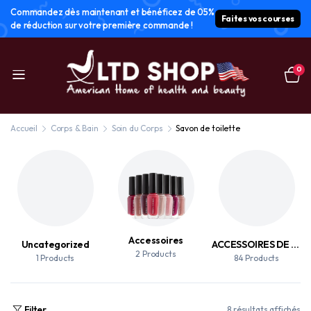
Commandez dès maintenant et bénéficez de 05%
Faites vos courses
de réduction sur votre première commande !
0
Accueil
Corps & Bain
Soin du Corps
Savon de toilette
Accessoires
Uncategorized
ACCESSOIRES DE MAQUILLAGE
2 Products
1 Products
84 Products
Filter
8 résultats affichés