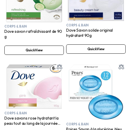
CORPS & BAIN
CORPS & BAIN
Dove Savon solide original
Dove savon rafraîchissant de 90
hydratant 90g
g
QuickView
QuickView
CORPS & BAIN
Dove savons rose hydratant la
peau tout au long de la journée
CORPS & BAIN
100 g
Poires Savon à la glycérine, bleu