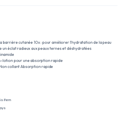
a barrière cutanée 10x : pour améliorer l’hydratation de la peau
e un éclat radieux aux peaux ternes et déshydratées
cinamide
m-lotion pour une absorption rapide
 Non collant Absorption rapide
is item
days