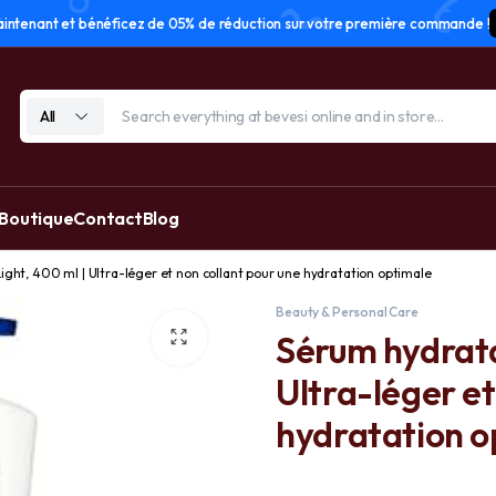
tenant et bénéficez de 05% de réduction sur votre première commande !
All
 Boutique
Contact
Blog
ight, 400 ml | Ultra-léger et non collant pour une hydratation optimale
Beauty & Personal Care
Sérum hydrata
Ultra-léger et
hydratation o