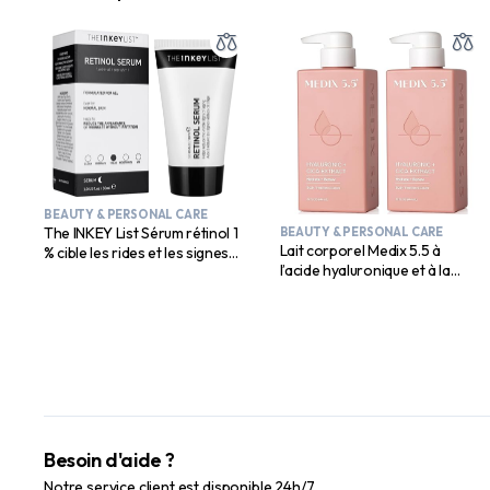
BEAUTY & PERSONAL CARE
The INKEY List Sérum rétinol 1
BEAUTY & PERSONAL CARE
Lait corporel Medix 5.5 à
% cible les rides et les signes
l’acide hyaluronique et à la
du vieillissement 30 ml
vitamine E pour femme
Besoin d'aide ?
Notre service client est disponible 24h/7