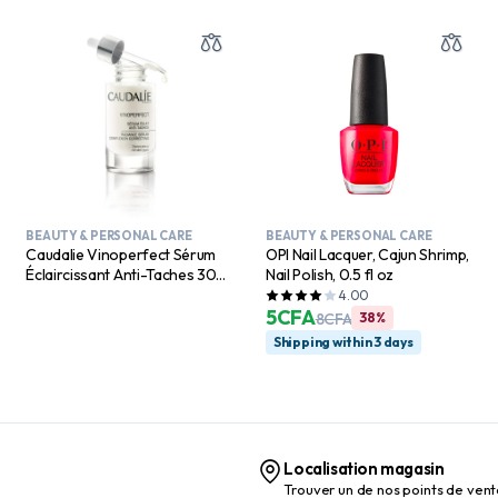
BEAUTY & PERSONAL CARE
BEAUTY & PERSONAL CARE
Caudalie Vinoperfect Sérum
OPI Nail Lacquer, Cajun Shrimp,
Éclaircissant Anti-Taches 30
Nail Polish, 0.5 fl oz
ml
4.00
5
CFA
8
CFA
38%
Shipping within 3 days
Localisation magasin
Trouver un de nos points de ven