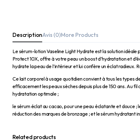
Description
Avis (0)
More Products
Le sérum-lotion Vaseline Light Hydrate est la solution idéale 
Protect 10X, offre à votre peau un boost d’hydratation et d’écl
hydrate la peau de l’intérieur et lui confère un éclat radieu
Ce lait corporel à usage quotidien convient à tous les types 
efficacement les peaux sèches depuis plus de 150 ans. Au fil du
hydratation optimale ;
le sérum éclat au cacao, pour une peau éclatante et douce ; le
réduction des marques de bronzage ; et le sérum hydratant int
Related products