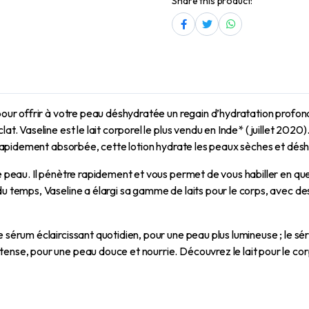
Share this product:
pour offrir à votre peau déshydratée un regain d’hydratation profond
at. Vaseline est le lait corporel le plus vendu en Inde* (juillet 202
x. Rapidement absorbée, cette lotion hydrate les peaux sèches et dés
de peau. Il pénètre rapidement et vous permet de vous habiller en qu
 temps, Vaseline a élargi sa gamme de laits pour le corps, avec des p
 sérum éclaircissant quotidien, pour une peau plus lumineuse ; le sé
ense, pour une peau douce et nourrie. Découvrez le lait pour le cor