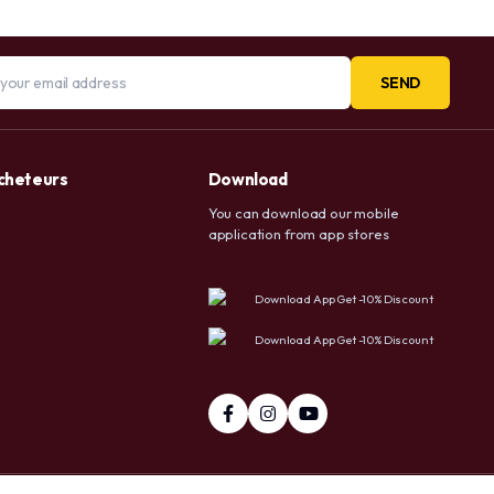
SEND
acheteurs
Download
You can download our mobile
application from app stores
Download App Get -10% Discount
Download App Get -10% Discount