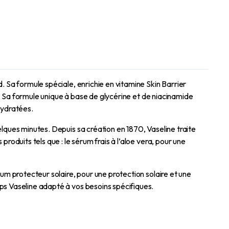
. Sa formule spéciale, enrichie en vitamine Skin Barrier
0). Sa formule unique à base de glycérine et de niacinamide
hydratées.
elques minutes. Depuis sa création en 1870, Vaseline traite
roduits tels que : le sérum frais à l’aloe vera, pour une
rum protecteur solaire, pour une protection solaire et une
ps Vaseline adapté à vos besoins spécifiques.