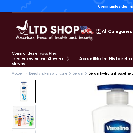
Commandez dès main
All Categories
Commandez et vous êtes
Accueil
Notre Histoire
La
livrer
en seulement 2 heures
chrono.
Accueil
Beauty & Personal Care
Serum
Sérum hydratant Vaseline L