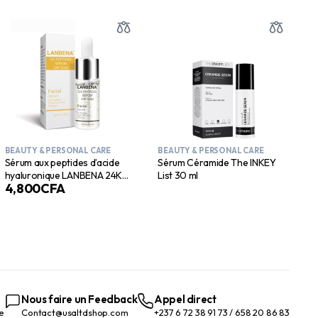
BEAUTY & PERSONAL CARE
BEAUTY & PERSONAL CARE
Sérum aux peptides d’acide
Sérum Céramide The INKEY
hyaluronique LANBENA 24K
List 30 ml
4,800
CFA
Gold | Essence anti-âge, anti-
rides, raffermissante et
hydratante
Nous faire un Feedback
Appel direct
te
Contact@usaltdshop.com
+237 6 72 38 91 73 / 658 20 86 83