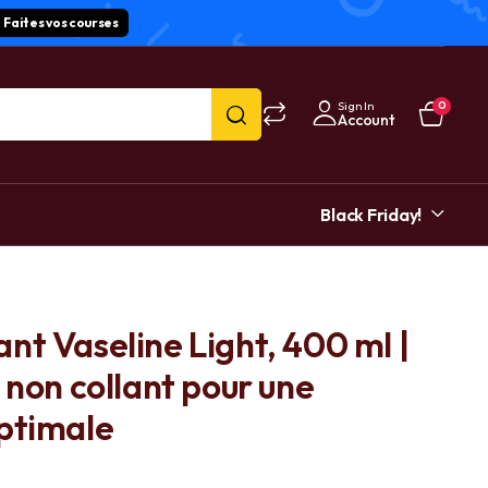
Faites vos courses
Sign In
0
Account
Black Friday!
nt Vaseline Light, 400 ml |
 non collant pour une
ptimale