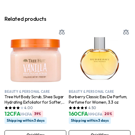
Related products
BEAUTY & PERSONAL CARE
BEAUTY & PERSONAL CARE
Tree Hut Body Scrub, Shea Sugar
Burberry Classic Eau De Parfum,
Hydrating Exfoliator for Softer,
Perfume for Women, 3.3 oz
Smoother Skin, Vanilla, 18 oz
4.00
4.50
12
CFA
160
CFA
19
CFA
39%
199
CFA
20%
Shipping within 3 days
Shipping within 3 days
QuickView
QuickView