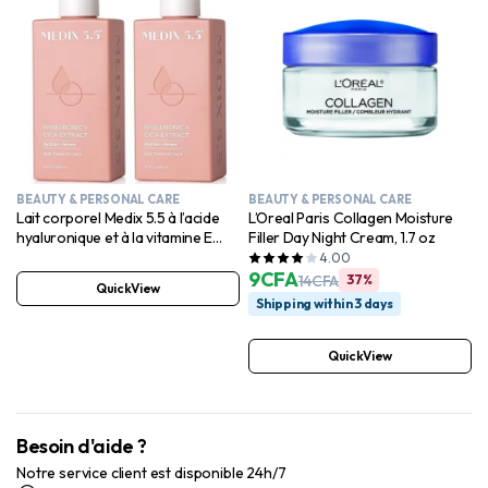
BEAUTY & PERSONAL CARE
BEAUTY & PERSONAL CARE
Lait corporel Medix 5.5 à l’acide
L’Oreal Paris Collagen Moisture
hyaluronique et à la vitamine E
Filler Day Night Cream, 1.7 oz
pour femme
4.00
9
CFA
14
CFA
37%
QuickView
Shipping within 3 days
QuickView
Besoin d'aide ?
Notre service client est disponible 24h/7