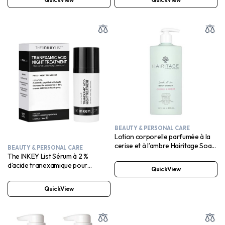
BEAUTY & PERSONAL CARE
Lotion corporelle parfumée à la
cerise et à l’ambre Hairitage Soak
BEAUTY & PERSONAL CARE
it In – Hydrate et adoucit la peau –
The INKEY List Sérum à 2 %
Niacinamide, huile de jojoba et
d’acide tranexamique pour
QuickView
huile d’avocat pour tous les types
réduire l’hyperpigmentation et
de peau – Huiles essentielles de
cibler les irrégularités et les points
QuickView
vétiver et de bois de gaïac, 14 fl.
noirs 30 ml
oz.