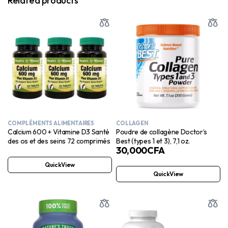
Related products
COMPLÉMENTS ALIMENTAIRES
COLLAGEN
Calcium 600 + Vitamine D3 Santé
Poudre de collagène Doctor’s
des os et des seins 72 comprimés
Best (types 1 et 3), 7,1 oz.
30,000
CFA
QuickView
QuickView