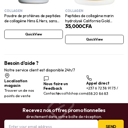
COLLAGEN
COLLAGEN
Poudre de protéines de peptides
Peptides de collagène marin
de collagène Hims & Hers, sans
hydrolysé California Gold
35,000
CFA
saveur, 10,5 oz
Nutrition, sans saveur, 200 g
QuickView
QuickView
Besoin d'aide ?
Notre service client est disponible 24h/7
Localisation
Appel direct
Nous faire un
magasin
Feedback
+237 6 72 38 91 73 /
Trouver un de nos
Contact@usaltdshop.com
658 20 86 83
points de vente
Recevez nos offres promotionnelles
directement dans votre boîte de réception.
SEND