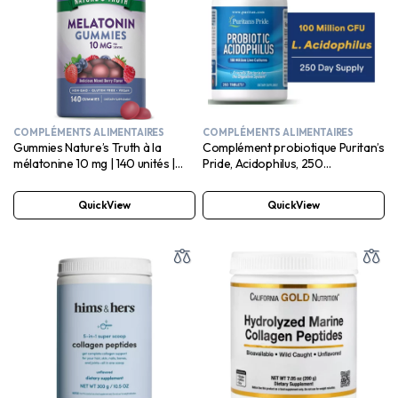
COMPLÉMENTS ALIMENTAIRES
COMPLÉMENTS ALIMENTAIRES
Gummies Nature’s Truth à la
Complément probiotique Puritan’s
mélatonine 10 mg | 140 unités |
Pride, Acidophilus, 250
Saveur baies | Complément
comprimés
végétalien, sans OGM et sans
QuickView
QuickView
gluten