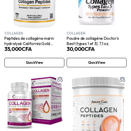
COLLAGEN
COLLAGEN
Peptides de collagène marin
Poudre de collagène Doctor’s
hydrolysé California Gold
Best (types 1 et 3), 7,1 oz.
35,000
CFA
30,000
CFA
Nutrition, sans saveur, 200 g
QuickView
QuickView