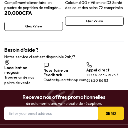
Complément alimentaire en
Calcium 600 + Vitamine D3 Santé
poudre de peptides de collagène
des os et des seins 72 comprimés
20,000
CFA
Vital Proteins Beauty pour
femmes, 120 mg d’acide
QuickView
hyaluronique – 15 g de collagène
QuickView
par portion – Améliore l’élasticité
et l’hydratation de la peau –
Fraise citron
Besoin d'aide ?
Notre service client est disponible 24h/7
Localisation
Appel direct
Nous faire un
magasin
Feedback
+237 6 72 38 91 73 /
Trouver un de nos
Contact@usaltdshop.com
658 20 86 83
points de vente
Recevez nos offres promotionnelles
directement dans votre boîte de réception.
SEND