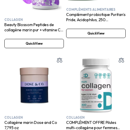
COMPLÉMENTS ALIMENTAIRES
Complément probiotique Puritan’s
Pride, Acidophilus, 250
COLLAGEN
Beauty Blossom Peptides de
comprimés
collagène marin pur + vitamine C,
QuickView
biotine et acide hyaluronique – 30
portions SANS SUCRE AJOUTÉ
QuickView
Arôme mûre lilas
COLLAGEN
COLLAGEN
Collagène marin Dose and Co
COMPLÉMENT OFFRE Pilules
7,795 oz
multi-collagène pour femmes