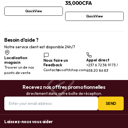
35,000
CFA
avec vitamines C, E et biotine,
300 capsules – Formule 11 en 1
QuickView
avec palmier nain, silice de
QuickView
bambou et acide hyaluronique –
Cheveux, peau, ongles et
articulations
Besoin d'aide ?
Notre service client est disponible 24h/7
Localisation
Appel direct
Nous faire un
magasin
Feedback
+237 6 72 38 91 73 /
Trouver un de nos
Contact@usaltdshop.com
658 20 86 83
points de vente
Recevez nos offres promotionnelles
directement dans votre boîte de réception.
SEND
Laissez-nous vous aider