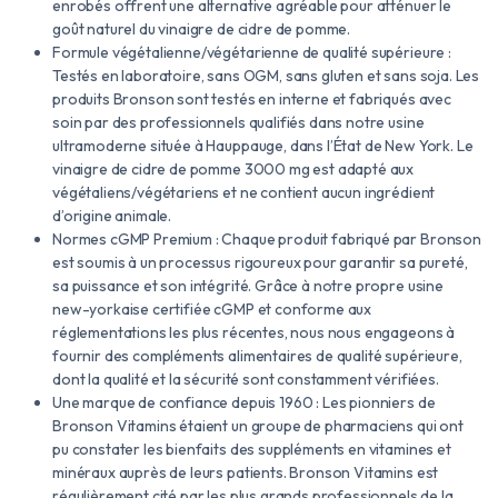
enrobés offrent une alternative agréable pour atténuer le
goût naturel du vinaigre de cidre de pomme.
Formule végétalienne/végétarienne de qualité supérieure :
Testés en laboratoire, sans OGM, sans gluten et sans soja. Les
produits Bronson sont testés en interne et fabriqués avec
soin par des professionnels qualifiés dans notre usine
ultramoderne située à Hauppauge, dans l’État de New York. Le
vinaigre de cidre de pomme 3000 mg est adapté aux
végétaliens/végétariens et ne contient aucun ingrédient
d’origine animale.
Normes cGMP Premium : Chaque produit fabriqué par Bronson
est soumis à un processus rigoureux pour garantir sa pureté,
sa puissance et son intégrité. Grâce à notre propre usine
new-yorkaise certifiée cGMP et conforme aux
réglementations les plus récentes, nous nous engageons à
fournir des compléments alimentaires de qualité supérieure,
dont la qualité et la sécurité sont constamment vérifiées.
Une marque de confiance depuis 1960 : Les pionniers de
Bronson Vitamins étaient un groupe de pharmaciens qui ont
pu constater les bienfaits des suppléments en vitamines et
minéraux auprès de leurs patients. Bronson Vitamins est
régulièrement cité par les plus grands professionnels de la