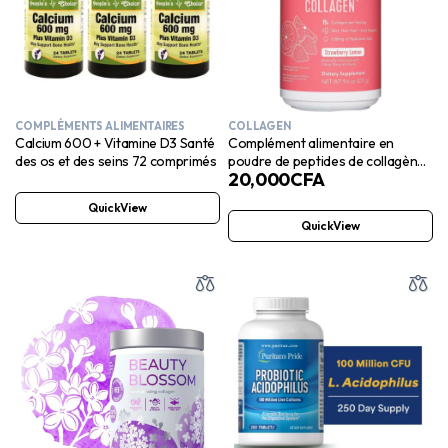
COMPLÉMENTS ALIMENTAIRES
COLLAGEN
Calcium 600 + Vitamine D3 Santé
Complément alimentaire en
des os et des seins 72 comprimés
poudre de peptides de collagène
20,000
CFA
Vital Proteins Beauty pour
femmes, 120 mg d’acide
QuickView
hyaluronique – 15 g de collagène
QuickView
par portion – Améliore l’élasticité
et l’hydratation de la peau –
Fraise citron