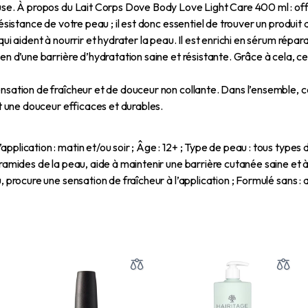
use. À propos du Lait Corps Dove Body Love Light Care 400 ml : offre
ésistance de votre peau ; il est donc essentiel de trouver un produit
ui aident à nourrir et hydrater la peau. Il est enrichi en sérum répa
en d’une barrière d’hydratation saine et résistante. Grâce à cela, ce
sation de fraîcheur et de douceur non collante. Dans l’ensemble, cet
et une douceur efficaces et durables.
plication : matin et/ou soir ; Âge : 12+ ; Type de peau : tous types
éramides de la peau, aide à maintenir une barrière cutanée saine et 
, procure une sensation de fraîcheur à l’application ; Formulé sans :