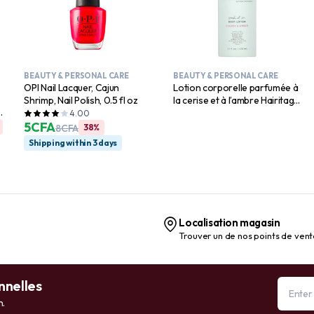
BEAUTY & PERSONAL CARE
BEAUTY & PERSONAL CARE
OPI Nail Lacquer, Cajun
Lotion corporelle parfumée à
Shrimp, Nail Polish, 0.5 fl oz
la cerise et à l’ambre Hairitage
Soak it In – Hydrate et adoucit
4.00
5
CFA
la peau – Niacinamide, huile de
8
CFA
38%
jojoba et huile d’avocat pour
Shipping within 3 days
tous les types de peau – Huiles
essentielles de vétiver et de
bois de gaïac, 14 fl. oz.
Localisation magasin
Trouver un de nos points de ven
nnelles
n.