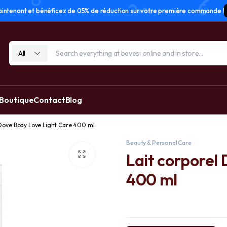
tenant et bénéficez de 05% de réduction sur votre première commande !
All
 Boutique
Contact
Blog
 Dove Body Love Light Care 400 ml
Beauty & Personal Care
Lait corporel
400 ml