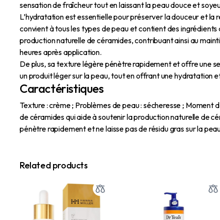
sensation de fraîcheur tout en laissant la peau douce et soye
L’hydratation est essentielle pour préserver la douceur et la r
convient à tous les types de peau et contient des ingrédients q
production naturelle de céramides, contribuant ainsi au mainti
heures après application.
De plus, sa texture légère pénètre rapidement et offre une sen
un produit léger sur la peau, tout en offrant une hydratation 
Caractéristiques
Texture : crème ; Problèmes de peau : sécheresse ; Moment d’ap
de céramides qui aide à soutenir la production naturelle de c
pénètre rapidement et ne laisse pas de résidu gras sur la peau
Related products