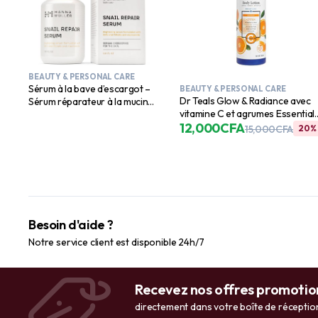
BEAUTY & PERSONAL CARE
Sérum à la bave d’escargot –
BEAUTY & PERSONAL CARE
Dr Teals Glow & Radiance avec
Sérum réparateur à la mucine
vitamine C et agrumes Essential
d’escargot pour le visage,
Oils Body Lotion 530ml
12,000
CFA
hydratant à la mucine
15,000
CFA
20%
d’escargot – Sérum
éclaircissant et hydratant à
l’essence de mucine
d’escargot avec filtrat de
sécrétion et vitamine C, aide à
éliminer les taches brunes et
les ridules
Besoin d'aide ?
Notre service client est disponible 24h/7
Recevez nos offres promotio
directement dans votre boîte de réceptio