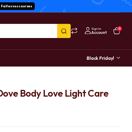
Faites vos courses
Sign In
0
Account
Black Friday!
 Dove Body Love Light Care