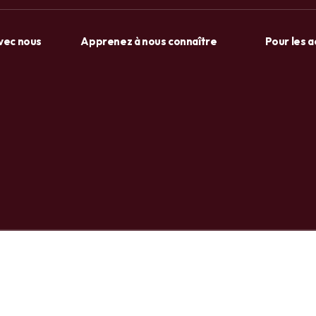
avec nous
Apprenez à nous connaître
Pour les 
+237 6 72 38 91 73 / 658 20 86 83
Facebook
Tiktok
Whatsa
ml
Copyright 2025 © USA LTD SHOP. All right reserved. Powered by
OnlyPro
.