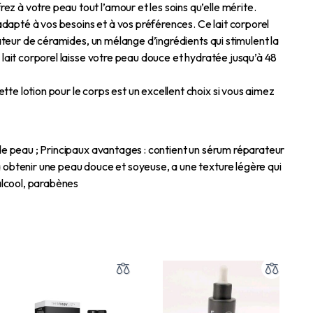
z à votre peau tout l’amour et les soins qu’elle mérite.
 adapté à vos besoins et à vos préférences. Ce lait corporel
rateur de céramides, un mélange d’ingrédients qui stimulent la
 lait corporel laisse votre peau douce et hydratée jusqu’à 48
te lotion pour le corps est un excellent choix si vous aimez
 de peau ; Principaux avantages : contient un sérum réparateur
à obtenir une peau douce et soyeuse, a une texture légère qui
 alcool, parabènes