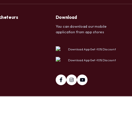
acheteurs
Download
You can download our mobile
application from app stores
Download App Get -10% Discount
Download App Get -10% Discount
pp