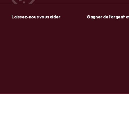
Laissez-nous vous aider
Gagner de l’argent 
Lait corporel Dove Body Love Light Care 400 