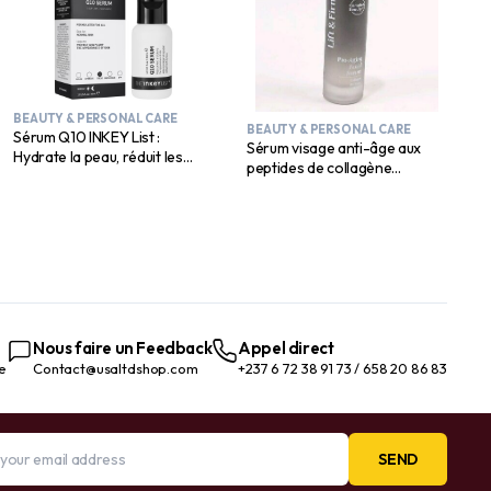
BEAUTY & PERSONAL CARE
BEAUTY & PERSONAL CARE
Sérum Q10 INKEY List :
Sérum visage anti-âge aux
Hydrate la peau, réduit les
peptides de collagène
rides et ridules | Tous types de
Complete Beauty
peau | 30 ml
Nous faire un Feedback
Appel direct
te
Contact@usaltdshop.com
+237 6 72 38 91 73 / 658 20 86 83
SEND