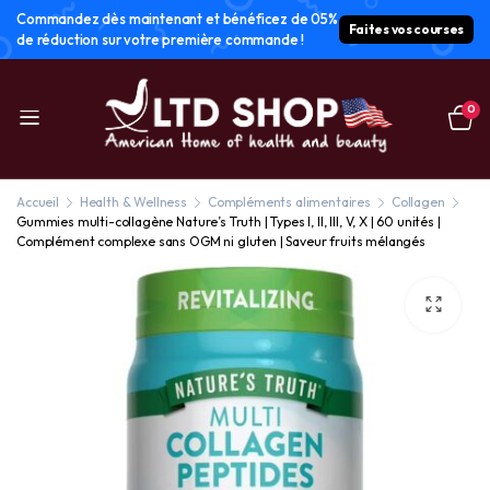
Commandez dès maintenant et bénéficez de 05%
Faites vos courses
de réduction sur votre première commande !
0
Accueil
Health & Wellness
Compléments alimentaires
Collagen
Gummies multi-collagène Nature’s Truth | Types I, II, III, V, X | 60 unités |
Complément complexe sans OGM ni gluten | Saveur fruits mélangés