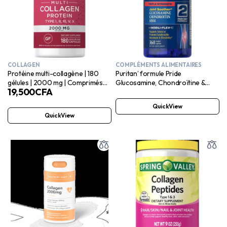
COLLAGEN
COMPLÉMENTS ALIMENTAIRES
Protéine multi-collagène | 180
Puritan’ formule Pride
gélules | 2000 mg | Comprimés
Glucosamine, Chondroïtine &
19,500
CFA
de types I, II, III, V et X | Sans OGM,
MSM-2 Caplets Par Jour
sans gluten | Par Piping Rock
QuickView
QuickView