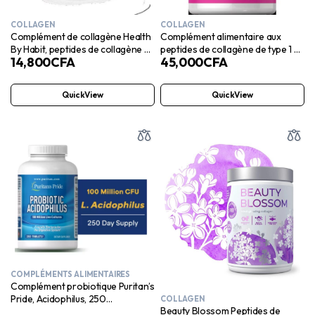
COLLAGEN
COLLAGEN
Complément de collagène Health
Complément alimentaire aux
By Habit, peptides de collagène 2
peptides de collagène de type 1 et
14,800
CFA
45,000
CFA
000 mg, 60 capsules
3 de Spring Valley, 255 g
QuickView
QuickView
COMPLÉMENTS ALIMENTAIRES
Complément probiotique Puritan’s
Pride, Acidophilus, 250
COLLAGEN
Beauty Blossom Peptides de
comprimés