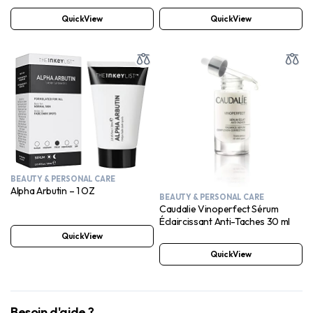
QuickView
QuickView
BEAUTY & PERSONAL CARE
Alpha Arbutin – 1 OZ
BEAUTY & PERSONAL CARE
Caudalie Vinoperfect Sérum
Éclaircissant Anti-Taches 30 ml
QuickView
QuickView
Besoin d'aide ?