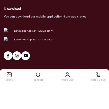
Download
You can download our mobile application from app stores
Download App Get -10% Discount
Download App Get -10% Discount
+237 6 72 38 91 73 / 658 20 86 83
Facebook
Tiktok
Whatsapp
STORE
SEARCH
ACCOUNT
CATEGORIES
Copyright 2025 © USA LTD SHOP. All right reserved. Powered by
OnlyPro
.