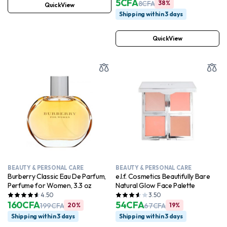
5
CFA
8
CFA
38%
QuickView
Shipping within 3 days
QuickView
BEAUTY & PERSONAL CARE
BEAUTY & PERSONAL CARE
Burberry Classic Eau De Parfum,
e.l.f. Cosmetics Beautifully Bare
Perfume for Women, 3.3 oz
Natural Glow Face Palette
4.50
3.50
160
CFA
54
CFA
199
CFA
20%
67
CFA
19%
Shipping within 3 days
Shipping within 3 days