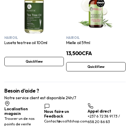
HAIR OIL
HAIR OIL
Luseta tea tree oil 100ml
Mielle oil 59ml
13,500
CFA
QuickView
QuickView
Besoin d'aide ?
Notre service client est disponible 24h/7
Localisation
Appel direct
Nous faire un
magasin
Feedback
+237 6 72 38 91 73 /
Trouver un de nos
Contact@usaltdshop.com
658 20 86 83
points de vente