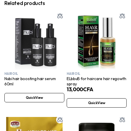
Related products
HAIR OIL
HAIR OIL
Nubi hair boosting hair serum
ELbbuB for haircare hair regowth
60ml
spray
13,000
CFA
QuickView
QuickView