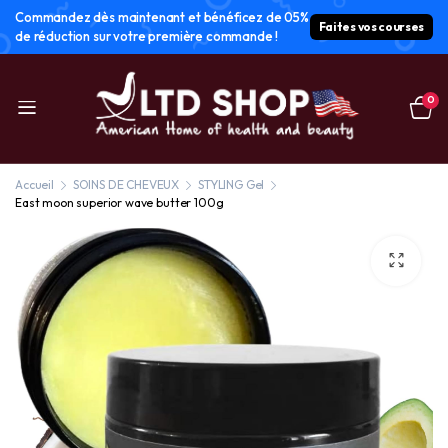
Commandez dès maintenant et bénéficez de 05%
Faites vos courses
de réduction sur votre première commande !
0
Accueil
SOINS DE CHEVEUX
STYLING Gel
East moon superior wave butter 100g