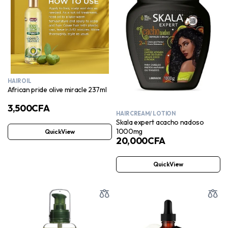
HAIR OIL
African pride olive miracle 237ml
3,500
CFA
HAIR CREAM/ LOTION
Skala expert acacho nadoso
1000mg
QuickView
20,000
CFA
QuickView