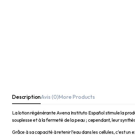
Description
Avis (0)
More Products
La lotion régénérante Avena Instituto Español stimule la produc
souplesse et à la fermeté de la peau ; cependant, leur synthè
Grâce à sa capacité à retenir l’eau dans les cellules, c’est un