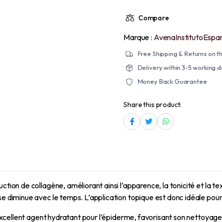
Compare
Marque :
AvenaInstitutoEspa
Free Shipping & Returns on th
Delivery within 3-5 working 
Money Back Guarantee
Share this product:
tion de collagène, améliorant ainsi l’apparence, la tonicité et la tex
se diminue avec le temps. L’application topique est donc idéale pour
 excellent agent hydratant pour l’épiderme, favorisant son nettoyage et