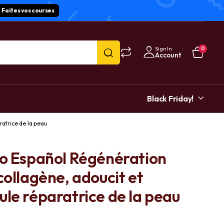
Faites vos courses
Sign In
0
Account
Black Friday!
ratrice de la peau
to Español Régénération
collagène, adoucit et
ule réparatrice de la peau