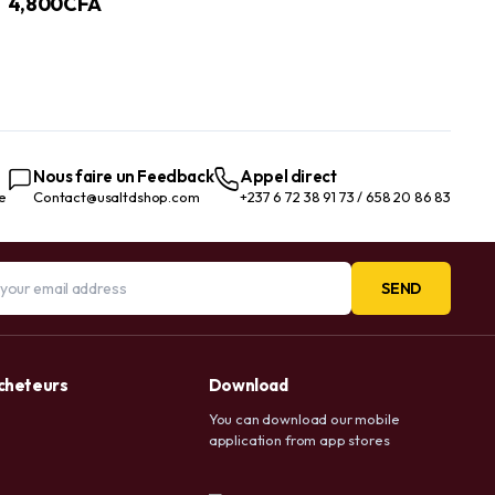
4,800
CFA
Gold | Essence anti-âge, anti-
rides, raffermissante et
hydratante
Nous faire un Feedback
Appel direct
te
Contact@usaltdshop.com
+237 6 72 38 91 73 / 658 20 86 83
SEND
acheteurs
Download
You can download our mobile
application from app stores