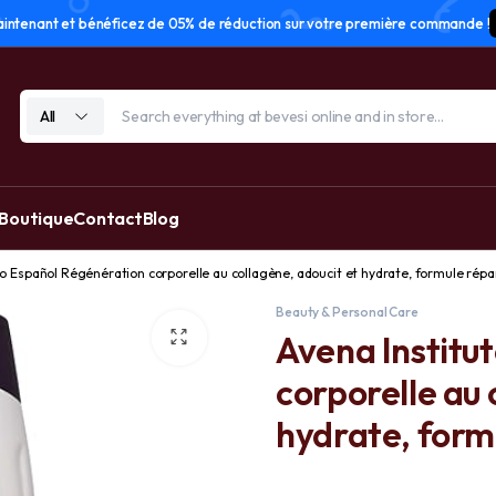
tenant et bénéficez de 05% de réduction sur votre première commande !
All
 Boutique
Contact
Blog
to Español Régénération corporelle au collagène, adoucit et hydrate, formule répa
Beauty & Personal Care
Avena Institu
corporelle au 
hydrate, form