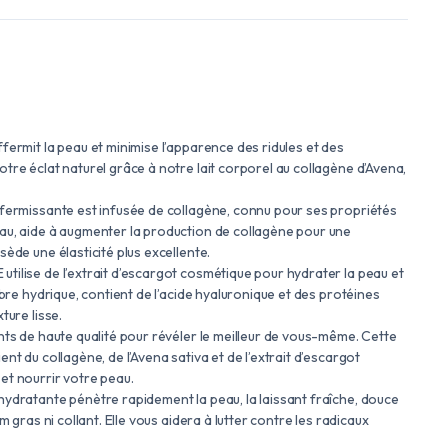
fermit la peau et minimise l’apparence des ridules et des
tre éclat naturel grâce à notre lait corporel au collagène d’Avena,
ffermissante est infusée de collagène, connu pour ses propriétés
au, aide à augmenter la production de collagène pour une
sède une élasticité plus excellente.
tilise de l’extrait d’escargot cosmétique pour hydrater la peau et
ibre hydrique, contient de l’acide hyaluronique et des protéines
ture lisse.
nts de haute qualité pour révéler le meilleur de vous-même. Cette
nt du collagène, de l’Avena sativa et de l’extrait d’escargot
et nourrir votre peau.
hydratante pénètre rapidement la peau, la laissant fraîche, douce
lm gras ni collant. Elle vous aidera à lutter contre les radicaux