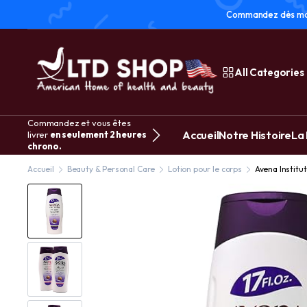
Commandez dès main
All Categories
Commandez et vous êtes
Accueil
Notre Histoire
La
livrer
en seulement 2 heures
chrono.
Accueil
Beauty & Personal Care
Lotion pour le corps
Avena Institu