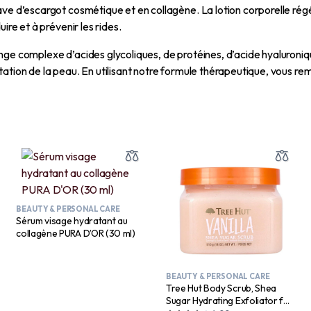
ave d’escargot cosmétique et en collagène. La lotion corporelle ré
ire et à prévenir les rides.
nge complexe d’acides glycoliques, de protéines, d’acide hyaluroni
ation de la peau. En utilisant notre formule thérapeutique, vous re
BEAUTY & PERSONAL CARE
Sérum visage hydratant au
collagène PURA D’OR (30 ml)
BEAUTY & PERSONAL CARE
Tree Hut Body Scrub, Shea
Sugar Hydrating Exfoliator for