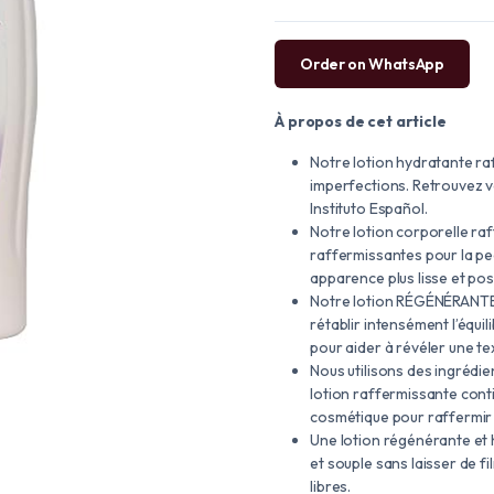
Order on WhatsApp
À propos de cet article
Notre lotion hydratante raf
imperfections. Retrouvez vo
Instituto Español.
Notre lotion corporelle ra
raffermissantes pour la pe
apparence plus lisse et pos
Notre lotion RÉGÉNÉRANTE u
rétablir intensément l’équil
pour aider à révéler une tex
Nous utilisons des ingrédie
lotion raffermissante contie
cosmétique pour raffermir 
Une lotion régénérante et 
et souple sans laisser de fi
libres.