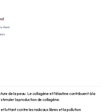
nol
is item
days
ture de la peau. Le collagène et l’élastine contribuent à la
 stimuler la production de collagène.
 luttant contre les radicaux libres et la pollution