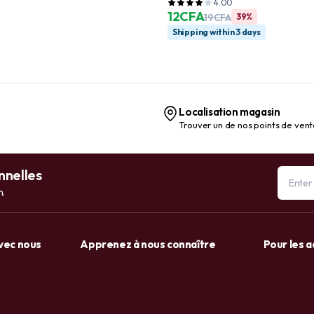
Softer, Smoother Skin, Vanilla,
4.00
18 oz
12
CFA
19
CFA
39%
Shipping within 3 days
Localisation magasin
Trouver un de nos points de ven
nnelles
n.
avec nous
Apprenez à nous connaître
Pour les 