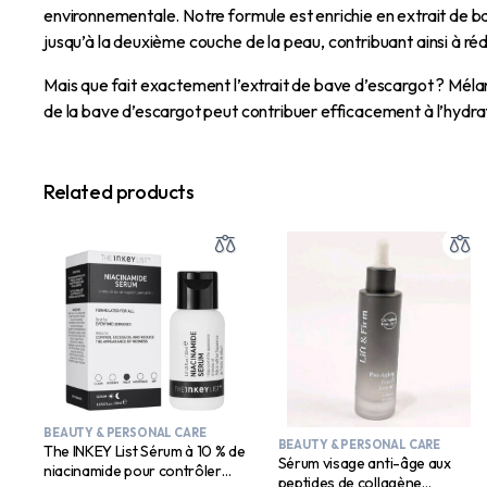
environnementale. Notre formule est enrichie en extrait de b
jusqu’à la deuxième couche de la peau, contribuant ainsi à rédu
Mais que fait exactement l’extrait de bave d’escargot ? Méla
de la bave d’escargot peut contribuer efficacement à l’hydrat
Related products
BEAUTY & PERSONAL CARE
BEAUTY & PERSONAL CARE
The INKEY List Sérum à 10 % de
Sérum visage anti-âge aux
niacinamide pour contrôler
peptides de collagène