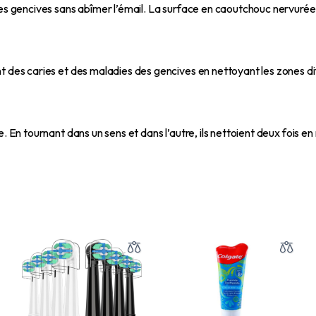
les gencives sans abîmer l’émail. La surface en caoutchouc nervurée 
t des caries et des maladies des gencives en nettoyant les zones diff
e. En tournant dans un sens et dans l’autre, ils nettoient deux fois 