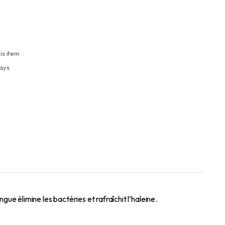
is item
days
ue élimine les bactéries et rafraîchit l’haleine.