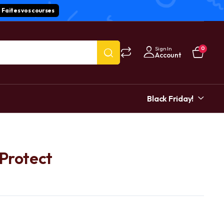
Faites vos courses
Sign In
0
Account
Black Friday!
 Protect