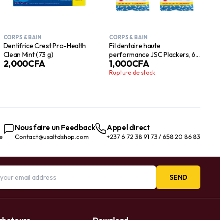
CORPS & BAIN
CORPS & BAIN
Dentifrice Crest Pro-Health
Fil dentaire haute
Clean Mint (73 g)
performance JSC Plackers, 60
2,000
CFA
1,000
CFA
pièces, idéal pour les dents
serrées, extra résistant, non
Rupture de stock
déchiquetable, jetable,
pochette refermable pratique,
empêche la redistribution des
bactéries, élimine les films
collants
Nous faire un Feedback
Appel direct
te
Contact@usaltdshop.com
+237 6 72 38 91 73 / 658 20 86 83
SEND