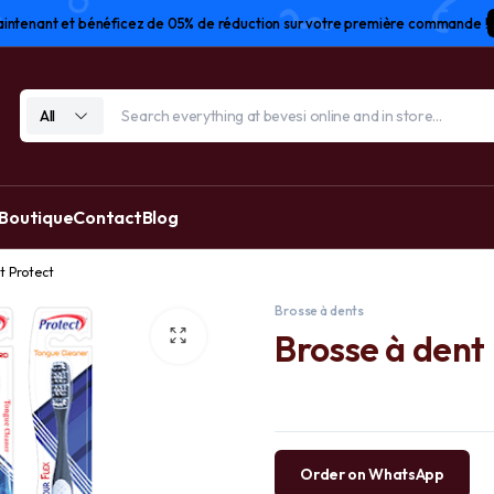
tenant et bénéficez de 05% de réduction sur votre première commande !
All
 Boutique
Contact
Blog
t Protect
Brosse à dents
Brosse à dent
Order on WhatsApp