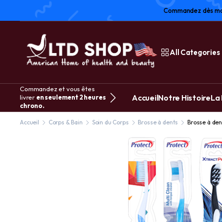
Commandez dès main
All Categories
Commandez et vous êtes
Accueil
Notre Histoire
La
livrer
en seulement 2 heures
chrono.
Accueil
Corps & Bain
Soin du Corps
Brosse à dents
Brosse à den