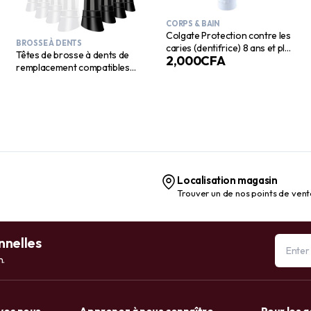
CORPS & BAIN
Colgate Protection contre les
BROSSE À DENTS
caries (dentifrice) 8 ans et plus
Têtes de brosse à dents de
2,000
CFA
– 99 g
remplacement compatibles
avec toutes les brosses à
dents électriques, paquet de 4,
noir et blanc, poils doux, têtes
de remplacement de brosse,
vitalité
Localisation magasin
Trouver un de nos points de ven
nnelles
n.