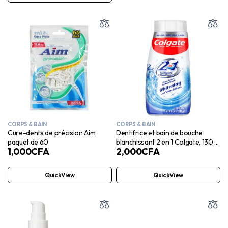
CORPS & BAIN
CORPS & BAIN
Cure-dents de précision Aim,
Dentifrice et bain de bouche
paquet de 60
blanchissant 2 en 1 Colgate, 130 g,
1,000
CFA
2,000
CFA
gel liquide
QuickView
QuickView