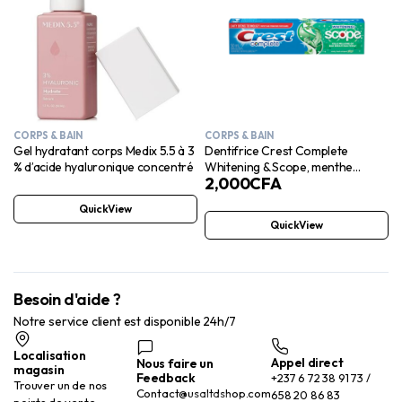
CORPS & BAIN
CORPS & BAIN
Gel hydratant corps Medix 5.5 à 3
Dentifrice Crest Complete
% d’acide hyaluronique concentré
Whitening & Scope, menthe
2,000
CFA
fraîche, 76 ml
QuickView
QuickView
Besoin d'aide ?
Notre service client est disponible 24h/7
Localisation
Appel direct
Nous faire un
magasin
Feedback
+237 6 72 38 91 73 /
Trouver un de nos
Contact@usaltdshop.com
658 20 86 83
points de vente