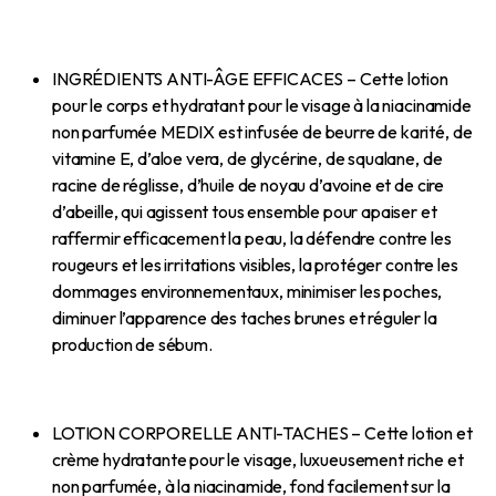
INGRÉDIENTS ANTI-ÂGE EFFICACES – Cette lotion
pour le corps et hydratant pour le visage à la niacinamide
non parfumée MEDIX est infusée de beurre de karité, de
vitamine E, d’aloe vera, de glycérine, de squalane, de
racine de réglisse, d’huile de noyau d’avoine et de cire
d’abeille, qui agissent tous ensemble pour apaiser et
raffermir efficacement la peau, la défendre contre les
rougeurs et les irritations visibles, la protéger contre les
dommages environnementaux, minimiser les poches,
diminuer l’apparence des taches brunes et réguler la
production de sébum.
LOTION CORPORELLE ANTI-TACHES – Cette lotion et
crème hydratante pour le visage, luxueusement riche et
non parfumée, à la niacinamide, fond facilement sur la