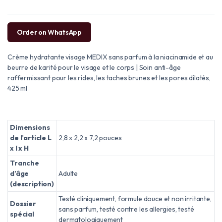
Order on WhatsApp
Crème hydratante visage MEDIX sans parfum à la niacinamide et au
beurre de karité pour le visage et le corps | Soin anti-âge
raffermissant pour les rides, les taches brunes et les pores dilatés,
425 ml
Dimensions
de l’article L
2,8 x 2,2 x 7,2 pouces
x l x H
Tranche
d’âge
Adulte
(description)
Testé cliniquement, formule douce et non irritante,
Dossier
sans parfum, testé contre les allergies, testé
spécial
dermatologiquement