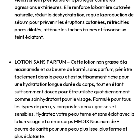
agressions extérieures. Elle renforce la barrière cutanée
naturelle, réduit la déshydratation, régule la production de
sébum pour prévenir les éruptions cutanées, rétrécit les
pores dilatés, atténue les taches brunes et favorise un
teint éclatant.
LOTION SANS PARFUM – Cette lotion non grasse à la
niacinamide et au beurre de karité, sans parfum, pénètre
facilement dans la peau et est suffisamment riche pour
une hydratation longue durée du corps, tout en étant
suffisamment douce pour être utilisée quotidiennement
comme soin hydratant pour le visage. Formulé pour tous
les types de peau, y compris les peaux grasses et
sensibles. Hydratez votre peau terne et sans éclat avec la
lotion visage et crème corps MEDIX Niacinamide +
beurre de karité pour une peau plus lisse, plus ferme et
plus éclatante.