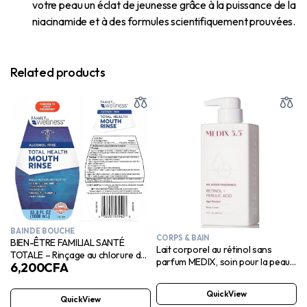
votre peau un éclat de jeunesse grâce à la puissance de la
niacinamide et à des formules scientifiquement prouvées.
Related products
BAIN DE BOUCHE
CORPS & BAIN
BIEN-ÊTRE FAMILIAL SANTÉ
Lait corporel au rétinol sans
TOTALE – Rinçage au chlorure de
parfum MEDIX, soin pour la peau
6,200
CFA
cétylpyridinium
crépue
QuickView
QuickView