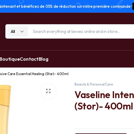
tenant et bénéficez de 05% de réduction sur votre première commande !
All
 Boutique
Contact
Blog
nsive Care Essential Healing (Stor)- 400ml
Beauty & Personal Care
Vaseline Inten
(Stor)- 400ml