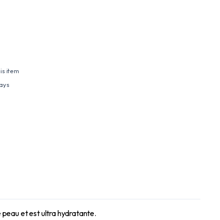
is item
days
eau et est ultra hydratante.