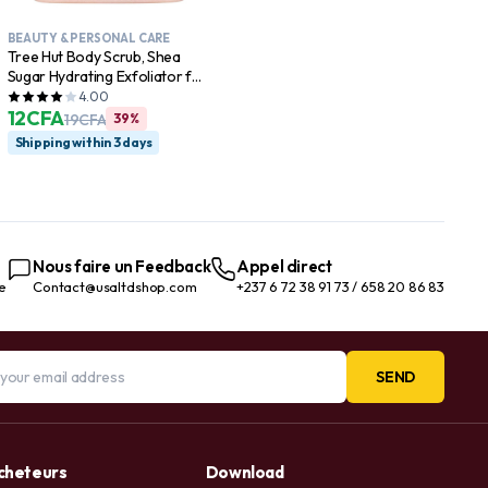
BEAUTY & PERSONAL CARE
Tree Hut Body Scrub, Shea
Sugar Hydrating Exfoliator for
Softer, Smoother Skin, Vanilla,
4.00
18 oz
12
CFA
19
CFA
39%
Shipping within 3 days
Nous faire un Feedback
Appel direct
te
Contact@usaltdshop.com
+237 6 72 38 91 73 / 658 20 86 83
SEND
acheteurs
Download