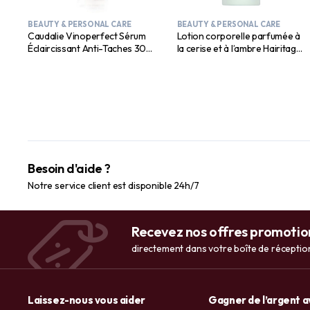
BEAUTY & PERSONAL CARE
BEAUTY & PERSONAL CARE
Caudalie Vinoperfect Sérum
Lotion corporelle parfumée à
Éclaircissant Anti-Taches 30
la cerise et à l’ambre Hairitage
ml
Soak it In – Hydrate et adoucit
la peau – Niacinamide, huile de
jojoba et huile d’avocat pour
tous les types de peau – Huiles
essentielles de vétiver et de
bois de gaïac, 14 fl. oz.
Besoin d'aide ?
Notre service client est disponible 24h/7
Recevez nos offres promotio
directement dans votre boîte de réceptio
Laissez-nous vous aider
Gagner de l’argent 