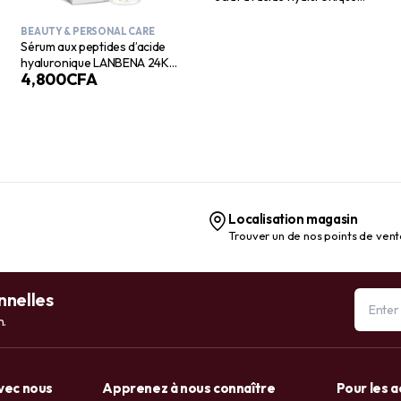
SpaLife, 110 ml
BEAUTY & PERSONAL CARE
Sérum aux peptides d’acide
hyaluronique LANBENA 24K
4,800
CFA
Gold | Essence anti-âge, anti-
rides, raffermissante et
hydratante
Localisation magasin
Trouver un de nos points de ven
nnelles
n.
avec nous
Apprenez à nous connaître
Pour les 