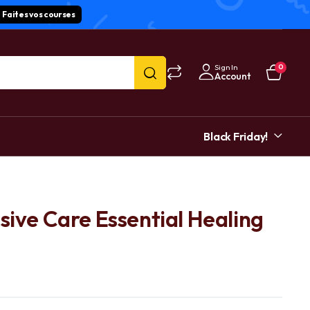
Faites vos courses
Sign In
0
Account
Black Friday!
sive Care Essential Healing