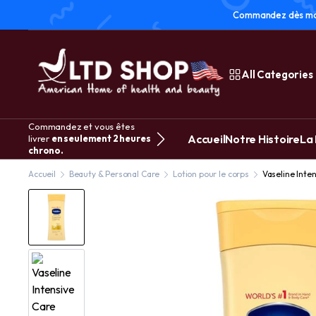
Commandez dès main
All Categories
Commandez et vous êtes
Accueil
Notre Histoire
La
livrer
en seulement 2 heures
chrono.
Accueil
Beauty & Personal Care
Lotion pour le corps
Vaseline Inte