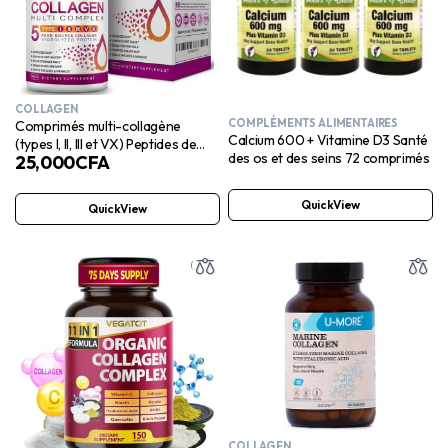
COLLAGEN
COMPLÉMENTS ALIMENTAIRES
Comprimés multi-collagène
Calcium 600 + Vitamine D3 Santé
(types I, II, III et VX) Peptides de
des os et des seins 72 comprimés
25,000
CFA
collagène hydrolysé pur –
Suppléments de collagène pour
femmes et hommes, collagène
QuickView
QuickView
anti-âge pour la peau, la
croissance des cheveux, les
ongles et les articulations – 90
capsules
COLLAGEN