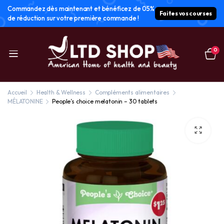
Commandez dès maintenant et bénéficez de 05%
Faites vos courses
de réduction sur votre première commande !
0
Accueil
Health & Wellness
Compléments alimentaires
MÉLATONINE
People’s choice melatonin – 30 tablets