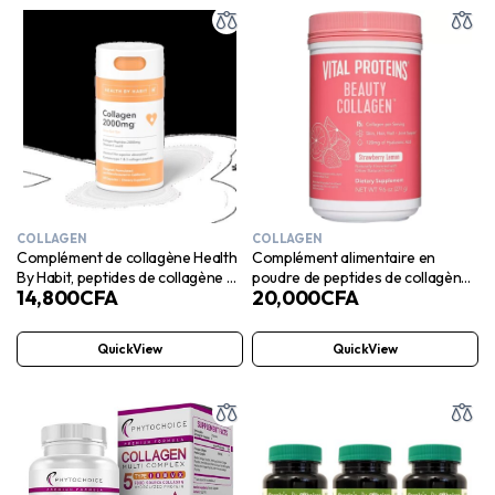
COLLAGEN
COLLAGEN
Complément de collagène Health
Complément alimentaire en
By Habit, peptides de collagène 2
poudre de peptides de collagène
14,800
CFA
20,000
CFA
000 mg, 60 capsules
Vital Proteins Beauty pour
femmes, 120 mg d’acide
hyaluronique – 15 g de collagène
QuickView
QuickView
par portion – Améliore l’élasticité
et l’hydratation de la peau –
Fraise citron