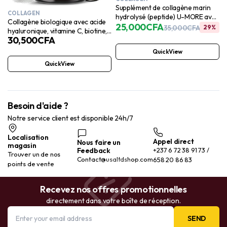
Supplément de collagène marin
COLLAGEN
hydrolysé (peptide) U-MORE avec
Collagène biologique avec acide
biotine, vitamine C, acide
25,000
CFA
35,000
CFA
29%
hyaluronique, vitamine C, biotine,
hyaluronique, glutathion, sélénium
30,500
CFA
kératine et niacine – Soutient la
– Favorise la santé des cheveux,
santé de la peau, des cheveux,
QuickView
de la peau, des ongles et des
des ongles et des articulations, et
articulations – 60 comprimés
QuickView
favorise un vieillissement sain –
Fabriqué aux États-Unis (90
unités (lot de 1))
Besoin d'aide ?
Notre service client est disponible 24h/7
Localisation
Appel direct
Nous faire un
magasin
Feedback
+237 6 72 38 91 73 /
Trouver un de nos
Contact@usaltdshop.com
658 20 86 83
points de vente
Recevez nos offres promotionnelles
directement dans votre boîte de réception.
SEND