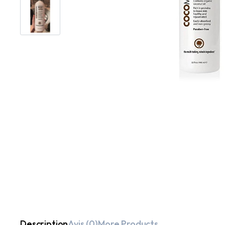
Description
Avis (0)
More Products