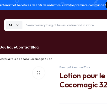
tenant et bénéficez de 05% de réduction sur votre première commande !
All
 Boutique
Contact
Blog
 corps à l’huile de coco Cocomagic 32 oz
Beauty & Personal Care
Lotion pour le 
Cocomagic 32