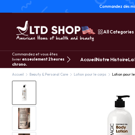
Commandez dès main
All Categories
Commandez et vous êtes
Accueil
Notre Histoire
La
livrer
en seulement 2 heures
chrono.
Accueil
Beauty & Personal Care
Lotion pour le corps
Lotion pour le