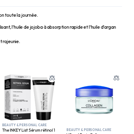
on toute la journée.
sant, l’huile de jojoba à absorption rapide et l’huile d’argan
t rajeunie.
BEAUTY & PERSONAL CARE
The INKEY List Sérum rétinol 1
BEAUTY & PERSONAL CARE