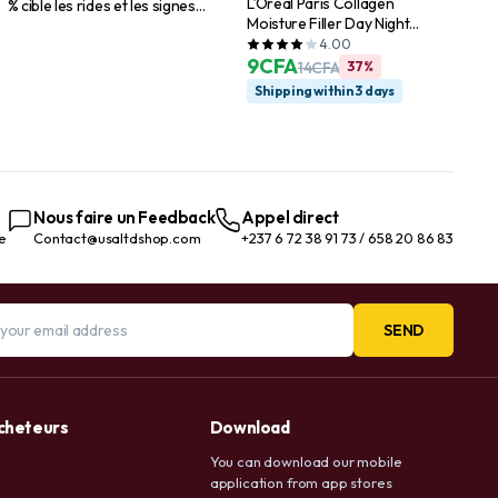
L’Oreal Paris Collagen
% cible les rides et les signes
Moisture Filler Day Night
du vieillissement 30 ml
Cream, 1.7 oz
4.00
9
CFA
14
CFA
37%
Shipping within 3 days
Nous faire un Feedback
Appel direct
te
Contact@usaltdshop.com
+237 6 72 38 91 73 / 658 20 86 83
SEND
acheteurs
Download
You can download our mobile
application from app stores