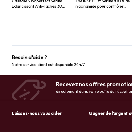
Caudalie Vinoperfect Sérum
The INKEY List Sérum à 10 % de
Éclaircissant Anti-Taches 30
niacinamide pour contrôler
ml
l’excès de sébum et les
rougeurs 30 ml
Besoin d'aide ?
Notre service client est disponible 24h/7
Recevez nos offres promotio
directement dans votre boîte de réceptio
Laissez-nous vous aider
Gagner de l’argent 