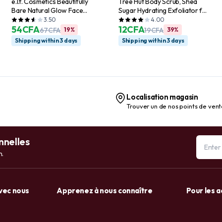
e.l.f. Cosmetics Beautifully
Tree Hut Body Scrub, Shea
Bare Natural Glow Face
Sugar Hydrating Exfoliator for
Palette
Softer, Smoother Skin, Vanilla,
3.50
4.00
54
CFA
18 oz
12
CFA
67
CFA
19%
19
CFA
39%
Shipping within 3 days
Shipping within 3 days
Localisation magasin
Trouver un de nos points de ven
nnelles
n.
avec nous
Apprenez à nous connaître
Pour les 