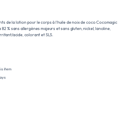
ts de la lotion pour le corps à l’huile de noix de coco Cocomagic
à 82 % sans allergènes majeurs et sans gluten, nickel, lanoline,
rritant/acide, colorant et SLS.
is item
days