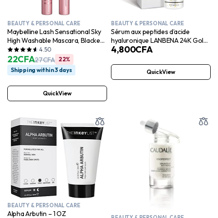
BEAUTY & PERSONAL CARE
BEAUTY & PERSONAL CARE
Maybelline Lash Sensational Sky
Sérum aux peptides d’acide
High Washable Mascara, Blackest
hyaluronique LANBENA 24K Gold |
4,800
CFA
Black
Essence anti-âge, anti-rides,
4.50
22
CFA
raffermissante et hydratante
27
CFA
22%
Shipping within 3 days
QuickView
QuickView
BEAUTY & PERSONAL CARE
Alpha Arbutin – 1 OZ
BEAUTY & PERSONAL CARE