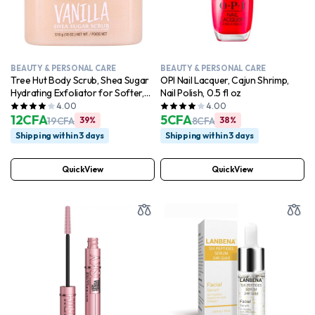
BEAUTY & PERSONAL CARE
BEAUTY & PERSONAL CARE
Tree Hut Body Scrub, Shea Sugar
OPI Nail Lacquer, Cajun Shrimp,
Hydrating Exfoliator for Softer,
Nail Polish, 0.5 fl oz
Smoother Skin, Vanilla, 18 oz
4.00
4.00
12
CFA
5
CFA
19
CFA
39%
8
CFA
38%
Shipping within 3 days
Shipping within 3 days
QuickView
QuickView