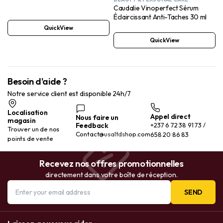
Caudalie Vinoperfect Sérum
Éclaircissant Anti-Taches 30 ml
QuickView
QuickView
Besoin d'aide ?
Notre service client est disponible 24h/7
Localisation
Appel direct
Nous faire un
magasin
Feedback
+237 6 72 38 91 73 /
Trouver un de nos
Contact@usaltdshop.com
658 20 86 83
points de vente
Recevez nos offres promotionnelles
directement dans votre boîte de réception.
SEND