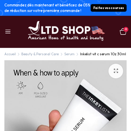
Commandez dès maintenant et bénéficez de 05%
Faites vos courses
de réduction sur votre première commande !
0
Accueil
Beauty & Personal Care
Serum
Inkelist vit c serum 1Oz 30ml