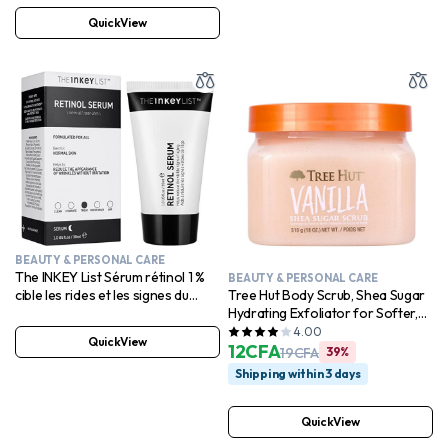
cibler les irrégularités et les points
QuickView
noirs 30 ml
BEAUTY & PERSONAL CARE
The INKEY List Sérum rétinol 1 %
BEAUTY & PERSONAL CARE
cible les rides et les signes du
Tree Hut Body Scrub, Shea Sugar
vieillissement 30 ml
Hydrating Exfoliator for Softer,
Smoother Skin, Vanilla, 18 oz
4.00
QuickView
12
CFA
19
CFA
39%
Shipping within 3 days
QuickView