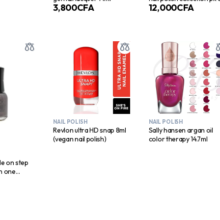
3,800
CFA
12,000
CFA
6
NAIL POLISH
NAIL POLISH
Revlon ultra HD snap 8ml
Sally hansen argan oil
(vegan nail polish)
color therapy 14.7ml
le on step
in one
vitamins c,b5,argan oil 18ml