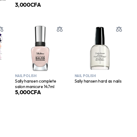
3,000
CFA
NAIL POLISH
NAIL POLISH
Sally hansen complete
Sally hansen hard as nails
salon manicure 14.7ml
5,000
CFA