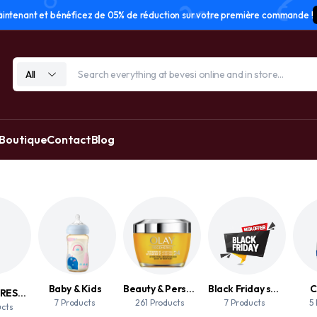
tenant et bénéficez de 05% de réduction sur votre première commande !
All
 Boutique
Contact
Blog
Baby & Kids
Beauty & Personal Care
Black Friday sale
C
ACCESSOIRES DE MAQUILLAGE
7 Products
261 Products
7 Products
5
ucts