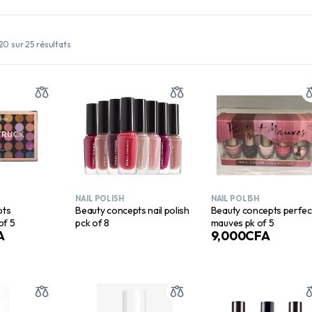
20 sur 25 résultats
NAIL POLISH
NAIL POLISH
pts
Beauty concepts nail polish
Beauty concepts perfec
of 5
pck of 8
mauves pk of 5
A
9,000
CFA