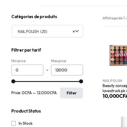
Catégories de produits
Affichage de 1–
NAIL POLISH (25)
×
Filtrer par tarif
Min price
Max price
-
NAIL POLISH
Beauty conce
lovestruck pk 
Price:
0CFA
—
12,000CFA
Filter
10,000
CF
Product Status
In Stock