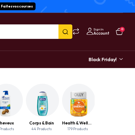
Faites vos courses
Sign In
0
Account
Black Friday!
heveux
Corps & Bain
Health & Wellness
Mains
 Products
44 Products
179 Products
2 Products