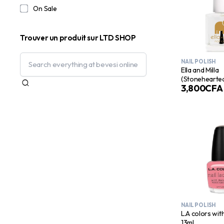
On Sale
Trouver un produit sur LTD SHOP
NAIL POLISH
Ella and Milla
(Stonehearte
3,800
CFA
NAIL POLISH
L.A colors wi
13ml