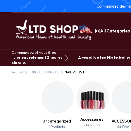
Commandez dès main
All Categories
Commandez et vous êtes
Accueil
Notre Histoire
La
livrer
en seulement 2 heures
chrono.
Accueil
SOINS DES ONGLES
NAIL POLISH
Accessoires
Uncategorized
2 Products
1 Products
84 Prod