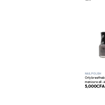
NAIL POLISH
Orly breathab
manicure all -
5,000
CFA