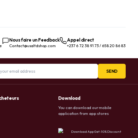
Nous faire un Feedback
Appel direct
te
Contact@usaltdshop.com
+237 6 72 38 91 73 / 658 20 86 83
SEND
acheteurs
Download
You can download our mobile
application from app stores
Download App Get -10% Discount