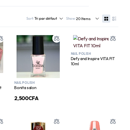
Sort:
Show:
NAIL POLISH
Defy and Inspire VITA FIT
10ml
NAIL POLISH
t
Bonita salon
2,500
CFA