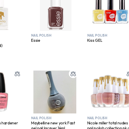
NAIL POLISH
NAIL POLISH
Essie
Kiss GEL
d)
NAIL POLISH
NAIL POLISH
th hardener
Maybelline new york Fast
Nicole miller total nudes
gel nail lacquer 14ml
nail polish collection pk 