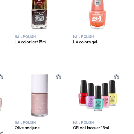
NAIL POLISH
NAIL POLISH
L.A color last 15ml
L.A colors gel
NAIL POLISH
NAIL POLISH
Olive and june
OPI nail lacquer 15ml
of