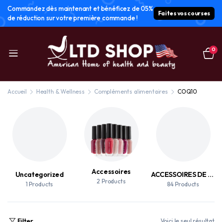
Commandez dès maintenant et bénéficez de 05%
Faites vos courses
de réduction sur votre première commande !
0
Accueil
Health & Wellness
Compléments alimentaires
COQ10
Accessoires
Uncategorized
ACCESSOIRES DE MAQUILLAGE
2 Products
1 Products
84 Products
Filter
Voici le seul résultat