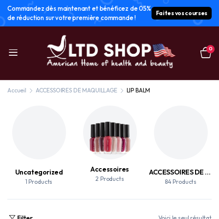
Commandez dès maintenant et bénéficez de 05%
Faites vos courses
de réduction sur votre première commande !
0
Accueil
ACCESSOIRES DE MAQUILLAGE
LIP BALM
Accessoires
Uncategorized
ACCESSOIRES DE MAQUILLAGE
2 Products
1 Products
84 Products
Filter
Voici le seul résultat