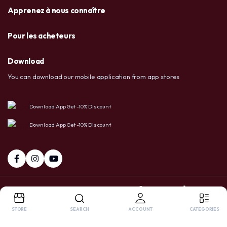
Apprenez à nous connaître
Pour les acheteurs
Download
You can download our mobile application from app stores
Download App Get -10% Discount
Download App Get -10% Discount
+237 6 72 38 91 73 / 658 20 86 83
Facebook
Tiktok
Whatsapp
STORE
SEARCH
ACCOUNT
CATEGORIES