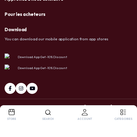
Pour les acheteurs
Download
You can download our mobile application from app stores
Download App Get -10% Discount
Download App Get -10% Discount
+237 6 72 38 91 73 / 658 20 86 83
Facebook
Tiktok
Whatsapp
STORE
SEARCH
ACCOUNT
CATEGORIES
Copyright 2025 © USA LTD SHOP. All right reserved. Powered by
OnlyPro
.