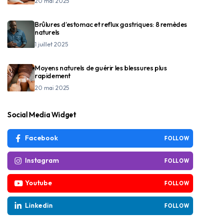
20 mai 2025
Brûlures d’estomac et reflux gastriques: 8 remèdes
naturels
1 juillet 2025
Moyens naturels de guérir les blessures plus
rapidement
20 mai 2025
Social Media Widget
Facebook
FOLLOW
Instagram
FOLLOW
Youtube
FOLLOW
Linkedin
FOLLOW