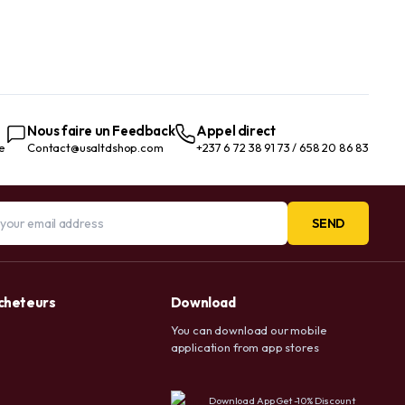
Nous faire un Feedback
Appel direct
te
Contact@usaltdshop.com
+237 6 72 38 91 73 / 658 20 86 83
SEND
acheteurs
Download
You can download our mobile
application from app stores
Download App Get -10% Discount