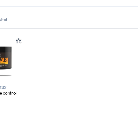
ultat
VEUX
e control