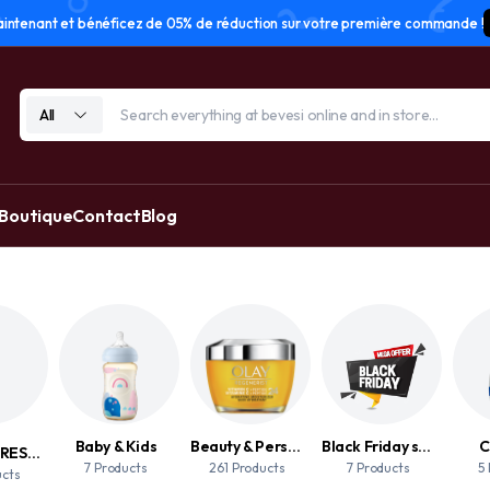
tenant et bénéficez de 05% de réduction sur votre première commande !
All
 Boutique
Contact
Blog
Baby & Kids
Beauty & Personal Care
Black Friday sale
C
ACCESSOIRES DE MAQUILLAGE
7 Products
261 Products
7 Products
5
ucts