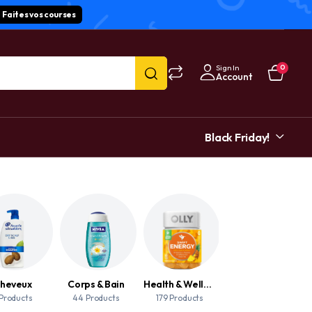
Faites vos courses
Sign In
0
Account
Black Friday!
heveux
Corps & Bain
Health & Wellness
Mains
 Products
44 Products
179 Products
2 Products