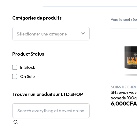
Catégories de produits
Voici le seul rés
Sélectionner une catégorie
Product Status
In Stock
On Sale
SOINS DE CHE
SH sevich wav
Trouver un produit sur LTD SHOP
pomade 100g
6,000
CFA