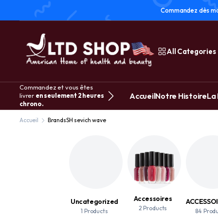
Commandez dès main
All Categories
Commandez et vous êtes
Accueil
Notre Histoire
La
livrer
en seulement 2 heures
chrono.
Accueil
Brands
SH sevich wave
Accessoires
Uncategorized
2 Products
1 Products
84 Prod