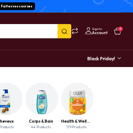
Faites vos courses
Sign In
0
Account
Black Friday!
heveux
Corps & Bain
Health & Wellness
Mains
 Products
44 Products
179 Products
2 Products