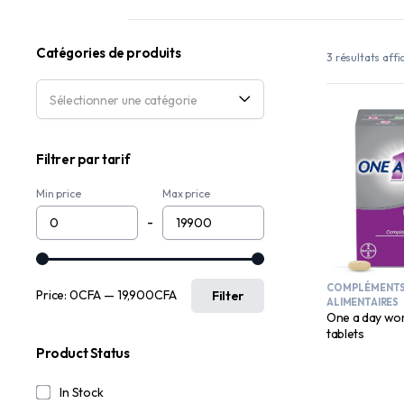
Catégories de produits
3 résultats affi
Sélectionner une catégorie
Filtrer par tarif
Min price
Max price
-
COMPLÉMENT
Price:
0CFA
—
19,900CFA
Filter
ALIMENTAIRES
One a day wo
tablets
Product Status
In Stock