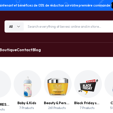
tenant et bénéficez de 05% de réduction sur votre première commande !
All
 Boutique
Contact
Blog
Baby & Kids
Beauty & Personal Care
Black Friday sale
C
ACCESSOIRES DE MAQUILLAGE
7 Products
261 Products
7 Products
5
ucts