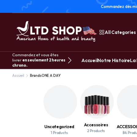
Commandez dès main
All Categories
Commandez et vous êtes
Accueil
Notre Histoire
La
livrer
en seulement 2 heures
chrono.
Accueil
Brands
ONE A DAY
Accessoires
Uncategorized
2 Products
1 Products
84 Prod