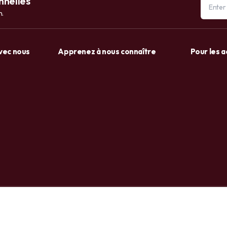
nnelles
n.
avec nous
Apprenez à nous connaître
Pour les 
+237 6 72 38 91 73 / 658 20 86 83
Facebook
Tiktok
Whatsa