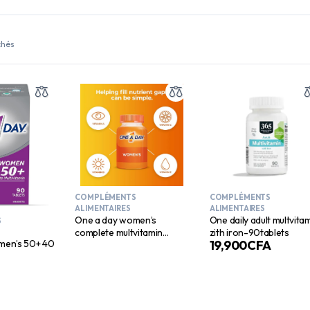
chés
COMPLÉMENTS
COMPLÉMENTS
ALIMENTAIRES
ALIMENTAIRES
One a day women’s
One daily adult multvitamin
S
complete multvitamin
zith iron-90tablets
men’s 50+ 40
19,900
CFA
100tablets