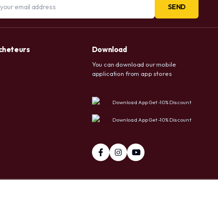
SEND
acheteurs
Download
You can download our mobile
application from app stores
Download App Get -10% Discount
Download App Get -10% Discount
pp