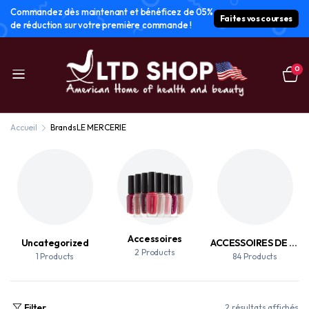
Commandez dès maintenant et bénéficez de 05%
Faites vos courses
de réduction sur votre première commande !
0
Accueil
Brands
LE MERCERIE
Accessoires
Uncategorized
ACCESSOIRES DE MAQUILLAGE
2 Products
1 Products
84 Products
Filter
2 résultats affichés