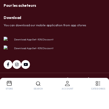
Pour les acheteurs
Download
You can download our mobile application from app stores
Download App Get -10% Discount
Download App Get -10% Discount
+237 6 72 38 91 73 / 658 20 86 83
Facebook
Tiktok
Whatsapp
STORE
SEARCH
ACCOUNT
CATEGORIES
Copyright 2025 © USA LTD SHOP. All right reserved. Powered by
OnlyPro
.