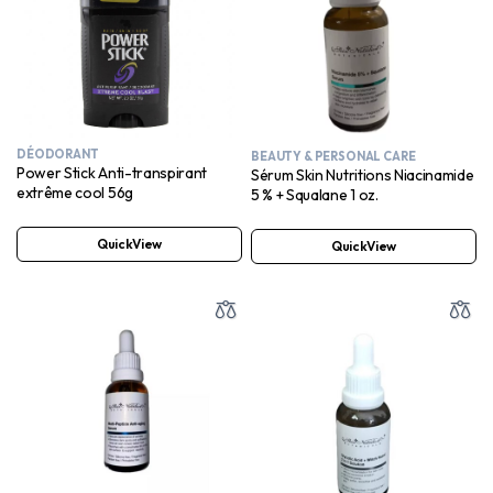
DÉODORANT
BEAUTY & PERSONAL CARE
Power Stick Anti-transpirant
Sérum Skin Nutritions Niacinamide
extrême cool 56g
5 % + Squalane 1 oz.
QuickView
QuickView