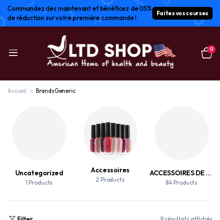
Commandez dès maintenant et bénéficez de 05%
Faites vos courses
de réduction sur votre première commande !
0
Accueil
Brands
Generic
Accessoires
Uncategorized
ACCESSOIRES DE MAQUILLAGE
2 Products
1 Products
84 Products
Filter
9 résultats affichés