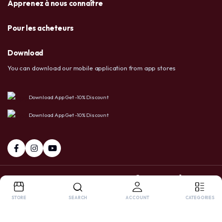
Apprenez à nous connaître
Pour les acheteurs
Download
You can download our mobile application from app stores
Download App Get -10% Discount
Download App Get -10% Discount
+237 6 72 38 91 73 / 658 20 86 83
Facebook
Tiktok
Whatsapp
STORE
SEARCH
ACCOUNT
CATEGORIES
Copyright 2025 © USA LTD SHOP. All right reserved. Powered by
OnlyPro
.