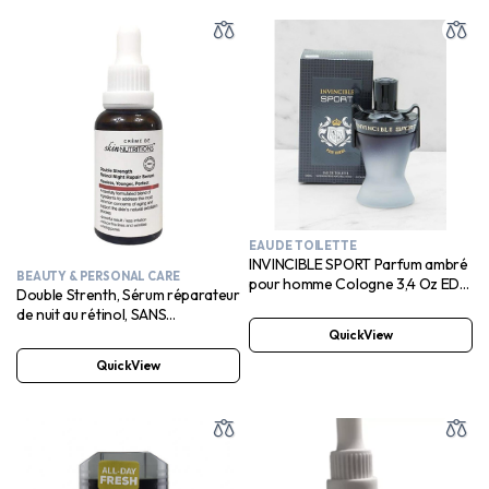
EAU DE TOILETTE
INVINCIBLE SPORT Parfum ambré
BEAUTY & PERSONAL CARE
pour homme Cologne 3,4 Oz EDT
Double Strenth, Sérum réparateur
Eau de Toilette
de nuit au rétinol, SANS
parabènes, SANS phtalate
QuickView
QuickView