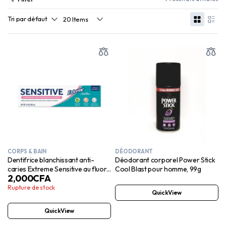
CORPS & BAIN
DÉODORANT
Dentifrice blanchissant anti-
Déodorant corporel Power Stick
caries Extreme Sensitive au fluor,
Cool Blast pour homme, 99g
2,000
CFA
tube de 115 ml
Rupture de stock
QuickView
QuickView