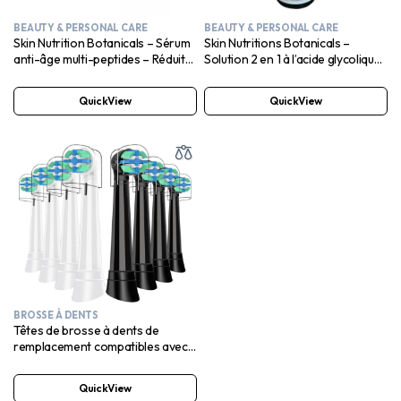
BEAUTY & PERSONAL CARE
BEAUTY & PERSONAL CARE
Skin Nutrition Botanicals – Sérum
Skin Nutritions Botanicals –
anti-âge multi-peptides – Réduit
Solution 2 en 1 à l’acide glycolique
les signes du vieillissement
et à l’hamamélis
QuickView
QuickView
BROSSE À DENTS
Têtes de brosse à dents de
remplacement compatibles avec
toutes les brosses à dents
électriques, paquet de 4, noir et
QuickView
blanc, poils doux, têtes de