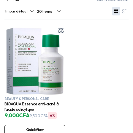
BEAUTY & PERSONAL CARE
BIOAQUA Essence anti-acné à
l’acide salicylique
9,000
CFA
9,500
CFA
6%
QuickView