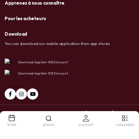
Apprenez à nous connaître
Pour les acheteurs
Download
You can download our mobile application from app stores
Download App Get -10% Discount
Download App Get -10% Discount
+237 6 72 38 91 73 / 658 20 86 83
Facebook
Tiktok
Whatsapp
STORE
SEARCH
ACCOUNT
CATEGORIES
Copyright 2025 © USA LTD SHOP. All right reserved. Powered by
OnlyPro
.