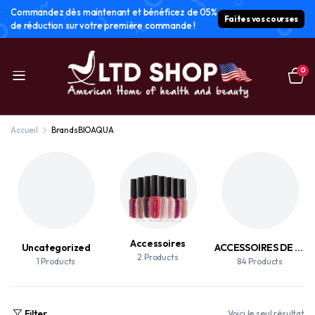
Commandez dès maintenant et bénéficez de 05%
Faites vos courses
de réduction sur votre première commande !
0
Accueil
Brands
BIOAQUA
Accessoires
Uncategorized
ACCESSOIRES DE MAQUILLAGE
2 Products
1 Products
84 Products
Filter
Voici le seul résultat