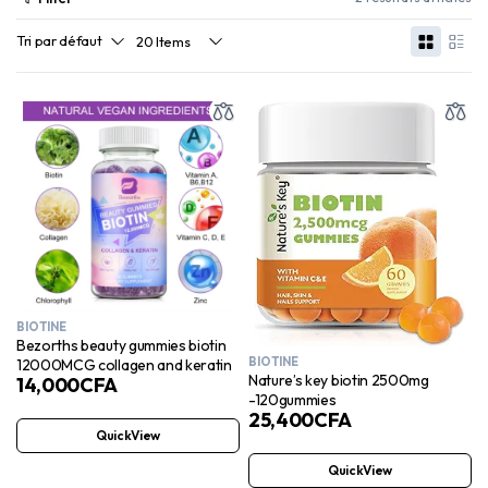
BIOTINE
Bezorths beauty gummies biotin
BIOTINE
12000MCG collagen and keratin
Nature’s key biotin 2500mg
14,000
CFA
-120gummies
25,400
CFA
QuickView
QuickView