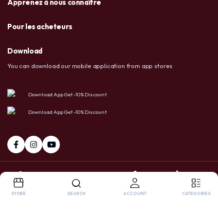
Apprenez à nous connaître
Pour les acheteurs
Download
You can download our mobile application from app stores
Download App Get -10% Discount
Download App Get -10% Discount
+237 6 72 38 91 73 / 658 20 86 83
Facebook
Tiktok
Whatsapp
STORE
SEARCH
ACCOUNT
CATEGORIES
Copyright 2025 © USA LTD SHOP. All right reserved. Powered by
OnlyPro
.