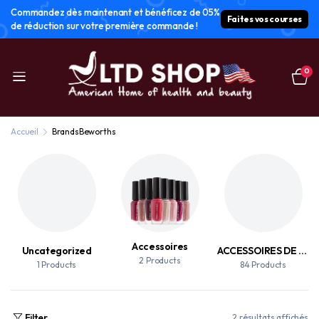
Commandez dès maintenant et bénéficez de 05%
Faites vos courses
de réduction sur votre première commande !
0
Accueil
Brands
Beworths
Accessoires
Uncategorized
ACCESSOIRES DE MAQUILLAGE
2 Products
1 Products
84 Products
Filter
2 résultats affichés