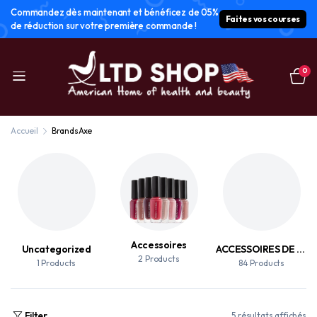
Commandez dès maintenant et bénéficez de 05%
Faites vos courses
de réduction sur votre première commande !
0
Accueil
Brands
Axe
Accessoires
Uncategorized
ACCESSOIRES DE MAQUILLAGE
2 Products
1 Products
84 Products
Filter
5 résultats affichés