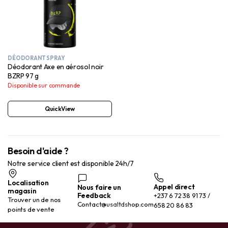
DÉODORANT SPRAY
Déodorant Axe en aérosol noir
BZRP 97 g
Disponible sur commande
QuickView
Besoin d'aide ?
Notre service client est disponible 24h/7
Localisation
Appel direct
Nous faire un
magasin
Feedback
+237 6 72 38 91 73 /
Trouver un de nos
Contact@usaltdshop.com
658 20 86 83
points de vente