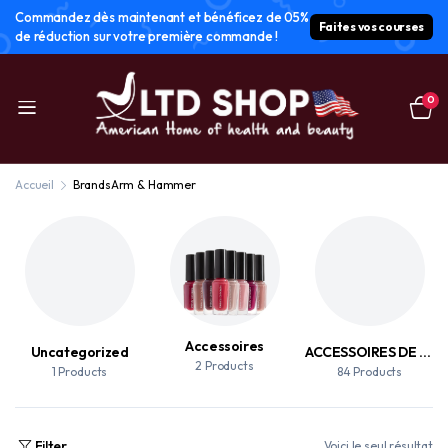
Commandez dès maintenant et bénéficez de 05%
Faites vos courses
de réduction sur votre première commande !
0
Accueil
Brands
Arm & Hammer
Accessoires
Uncategorized
ACCESSOIRES DE MAQUILLAGE
2 Products
1 Products
84 Products
Filter
Voici le seul résultat