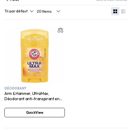
DÉODORANT
Arm & Hammer, UltraMax,
Déodorant anti-transpirant en
stick, Powder Fresh, 28 g
QuickView