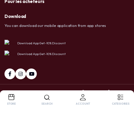
Pour les acheteurs
Download
You can download our mobile application from app stores
Download App Get -10% Discount
Download App Get -10% Discount
+237 6 72 38 91 73 / 658 20 86 83
Facebook
Tiktok
Whatsapp
STORE
SEARCH
ACCOUNT
CATEGORIES
Copyright 2025 © USA LTD SHOP. All right reserved. Powered by
OnlyPro
.