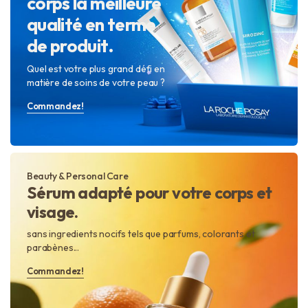
corps la meilleure
qualité en terme
de produit.
Quel est votre plus grand défi en
matière de soins de votre peau ?
Commandez!
Beauty & Personal Care
Sérum adapté pour votre corps et
visage.
sans ingredients nocifs tels que parfums, colorants et
parabènes...
Commandez!