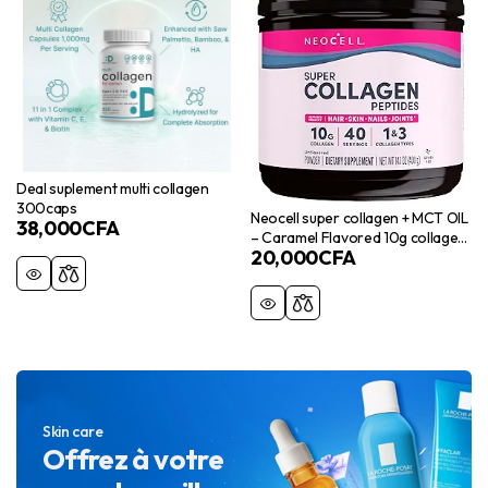
Deal suplement multi collagen
300caps
Neocell super collagen + MCT OIL
38,000
CFA
– Caramel Flavored 10g collagen
20,000
CFA
– 0g sugar
Skin care
Offrez à votre