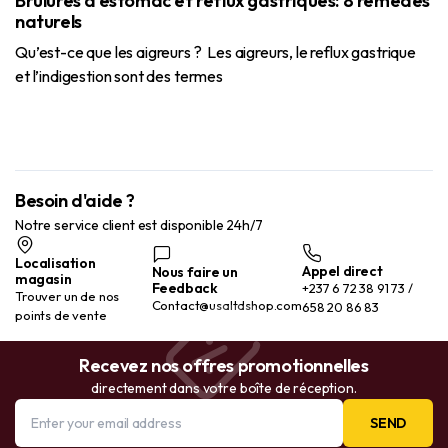
Brûlures d’estomac et reflux gastriques: 8 remèdes
naturels
Qu’est-ce que les aigreurs ? Les aigreurs, le reflux gastrique
et l’indigestion sont des termes
Besoin d'aide ?
Notre service client est disponible 24h/7
Localisation
Appel direct
Nous faire un
magasin
Feedback
+237 6 72 38 91 73 /
Trouver un de nos
Contact@usaltdshop.com
658 20 86 83
points de vente
Recevez nos offres promotionnelles
directement dans votre boîte de réception.
SEND