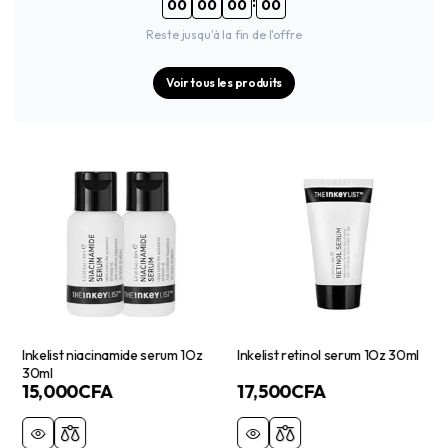
:
00
00
00
00
Reste jusqu'à la fin de l'offre
Voir tous les produits
Inkelist niacinamide serum 1Oz
Inkelist retinol serum 1Oz 30ml
30ml
15,000
CFA
17,500
CFA
–