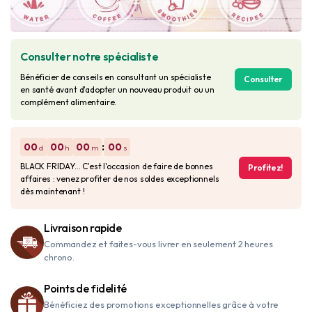
Consulter notre spécialiste
Bénéficier de conseils en consultant un spécialiste
Consulter
en santé avant d'adopter un nouveau produit ou un
complément alimentaire.
:
00
00
00
00
d
h
m
s
BLACK FRIDAY... C'est l'occasion de faire de bonnes
Profitez!
affaires : venez profiter de nos soldes exceptionnels
dès maintenant !
Livraison rapide
Commandez et faites-vous livrer en seulement 2 heures
chrono.
Points de fidelité
Bénéficiez des promotions exceptionnelles grâce à votre