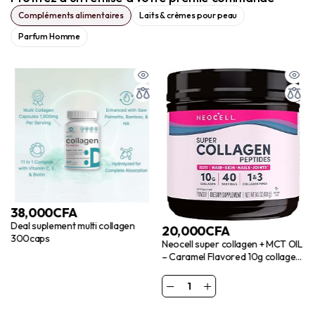
Compléments alimentaires
Laits & crèmes pour peau
Parfum Homme
38,000
CFA
Deal suplement multi collagen
20,000
CFA
300caps
Neocell super collagen + MCT OIL
– Caramel Flavored 10g collagen
– 0g sugar