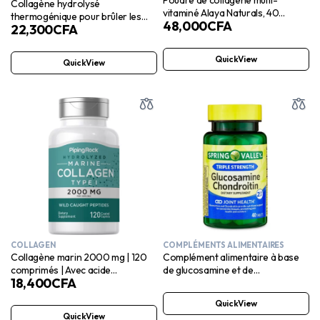
Poudre de collagène multi-
Collagène hydrolysé
vitaminé Alaya Naturals, 40
thermogénique pour brûler les
48,000
CFA
portions
22,300
CFA
graisses – Acide hyaluronique,
vitamine C – Capsules de peptides
de collagène multi-usages pour
QuickView
QuickView
femmes et hommes – 90
comprimés
COLLAGEN
COMPLÉMENTS ALIMENTAIRES
Collagène marin 2000 mg | 120
Complément alimentaire à base
comprimés | Avec acide
de glucosamine et de
18,400
CFA
hyaluronique et vitamine C | par
chondroïtine triple force de
Piping Rock
Spring Valley, 40 comprimés
QuickView
QuickView