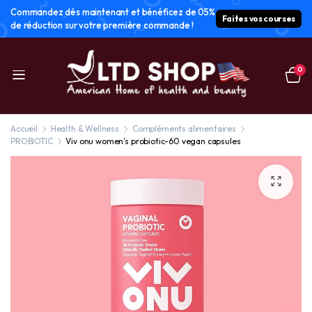
Commandez dès maintenant et bénéficez de 05%
Faites vos courses
de réduction sur votre première commande !
0
Accueil
Health & Wellness
Compléments alimentaires
PROBIOTIC
Viv onu women’s probiotic-60 vegan capsules