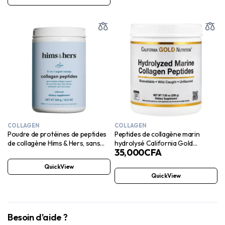
COLLAGEN
COLLAGEN
Poudre de protéines de peptides
Peptides de collagène marin
de collagène Hims & Hers, sans
hydrolysé California Gold
35,000
CFA
saveur, 10,5 oz
Nutrition, sans saveur, 200 g
QuickView
QuickView
Besoin d'aide ?