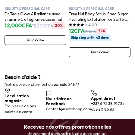
BEAUTY & PERSONAL CARE
BEAUTY & PERSONAL CARE
Dr Teals Glow & Radiance avec
Tree Hut Body Scrub, Shea Sugar
vitamine C et agrumes Essential
Hydrating Exfoliator for Softer,
Oils Body Lotion 530ml
12,000
CFA
Smoother Skin, Vanilla, 18 oz
4.00
15,000
CFA
20%
12
CFA
19
CFA
39%
Shipping within 3 days
QuickView
QuickView
Besoin d'aide ?
Notre service client est disponible 24h/7
Localisation
Appel direct
Nous faire un
magasin
Feedback
+237 6 72 38 91 73 /
Trouver un de nos
Contact@usaltdshop.com
658 20 86 83
points de vente
Recevez nos offres promotionnelles
directement dans votre boîte de réception.