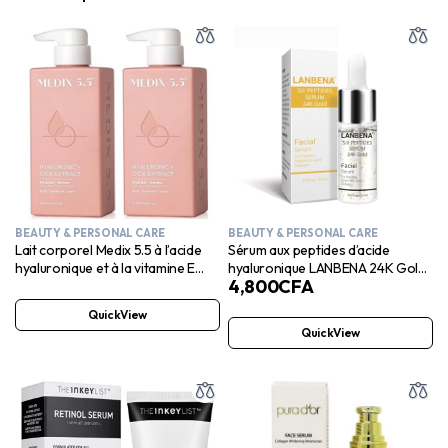
BEAUTY & PERSONAL CARE
BEAUTY & PERSONAL CARE
Lait corporel Medix 5.5 à l’acide
Sérum aux peptides d’acide
hyaluronique et à la vitamine E
hyaluronique LANBENA 24K Gold |
4,800
CFA
pour femme
Essence anti-âge, anti-rides,
raffermissante et hydratante
QuickView
QuickView