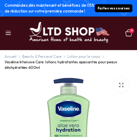
Commandez dès maintenant et bénéficez de 05%
Faites vos courses
de réduction sur votre première commande !
0
Accueil
Beauty & Personal Care
Lotion pour le corps
Vaseline Intensive Care: lotions hydratantes apaisantes pour peaux
déshydratées 600ml