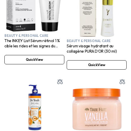
BEAUTY & PERSONAL CARE
The INKEY List Sérum rétinol 1 %
BEAUTY & PERSONAL CARE
cible les rides et les signes du
Sérum visage hydratant au
vieillissement 30 ml
collagène PURA D’OR (30 ml)
QuickView
QuickView