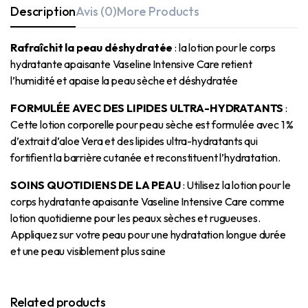
Description
Avis (0)
More Products
Rafraîchit la peau déshydratée
: la lotion pour le corps
hydratante apaisante Vaseline Intensive Care retient
l’humidité et apaise la peau sèche et déshydratée
FORMULÉE AVEC DES LIPIDES ULTRA-HYDRATANTS
:
Cette lotion corporelle pour peau sèche est formulée avec 1 %
d’extrait d’aloe Vera et des lipides ultra-hydratants qui
fortifient la barrière cutanée et reconstituent l’hydratation.
SOINS QUOTIDIENS DE LA PEAU
: Utilisez la lotion pour le
corps hydratante apaisante Vaseline Intensive Care comme
lotion quotidienne pour les peaux sèches et rugueuses.
Appliquez sur votre peau pour une hydratation longue durée
et une peau visiblement plus saine
Related products