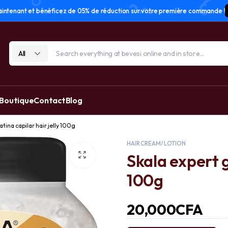
tenant et bénéficez de 05% de réduction sur votre première commande !
All
 Boutique
Contact
Blog
atina capilar hair jelly 100g
HAIR CREAM/ LOTION
Skala expert g
100g
20,000
CFA