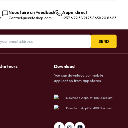
Nous faire un Feedback
Appel direct
te
Contact@usaltdshop.com
+237 6 72 38 91 73 / 658 20 86 83
SEND
acheteurs
Download
You can download our mobile
application from app stores
Download App Get -10% Discount
Download App Get -10% Discount