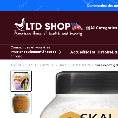
Commandez dès main
All Categories
Commandez et vous êtes
Accueil
Notre Histoire
La
livrer
en seulement 2 heures
chrono.
Accueil
SOINS DE CHEVEUX
HAIR CREAM/ LOTION
Skala expert gel