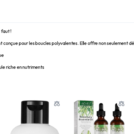
faut !
nçue pour les boucles polyvalentes. Elle offre non seulement déf
ue
ule riche en nutriments