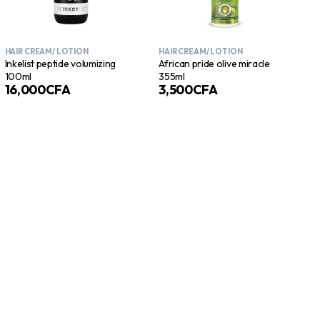
HAIR CREAM/ LOTION
HAIR CREAM/ LOTION
Inkelist peptide volumizing
African pride olive miracle
100ml
355ml
16,000
CFA
3,500
CFA