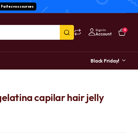
Faites vos courses
Sign In
0
Account
Black Friday!
elatina capilar hair jelly