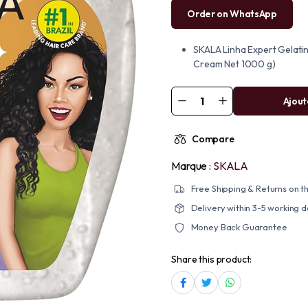
Order on WhatsApp
SKALA Linha Expert Gelatin
Cream Net 1000 g)
Ajout
Compare
Marque :
SKALA
Free Shipping & Returns on th
Delivery within 3-5 working 
Money Back Guarantee
Share this product: