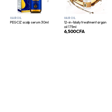
HAIR OIL
HAIR OIL
PEGCIZ scalp serum 30ml
12-in-1daily treatment argan
oil 175ml
6,500
CFA