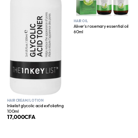
HAIR OIL
Aliver’s rosemary essential oil
60ml
HAIR CREAM/ LOTION
Inkelist glycolic acid exfoliating
100ml
17,000
CFA