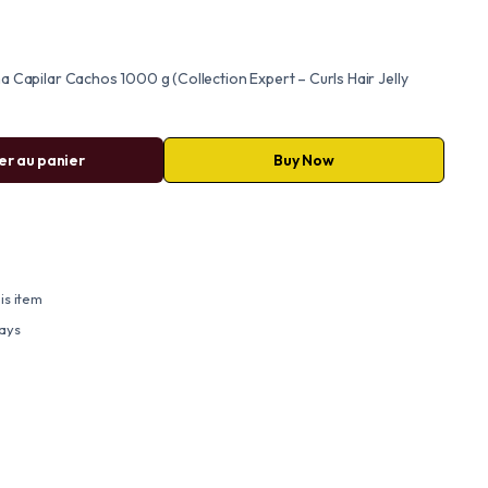
a Capilar Cachos 1000 g (Collection Expert – Curls Hair Jelly
er au panier
Buy Now
is item
days