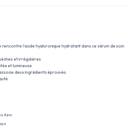
te rencontre l’acide hyaluronique hydratant dans ce sérum de soin
sèches et irrégulières
atée et lumineuse
associe deux ingrédients éprouvés
auté
is item
days