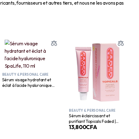
icants, fournisseurs et autres tiers, et nous ne les avons pas
BEAUTY & PERSONAL CARE
Sérum visage hydratant et
éclat à l’acide hyaluronique
SpaLife, 110 ml
BEAUTY & PERSONAL CARE
Sérum éclaircissant et
purifiant Topicals Faded |
13,800
CFA
Réduit la décoloration, les
marques, les cicatrices et les
taches après les