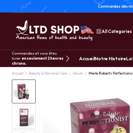
Commandez dès main
All Categories
Commandez et vous êtes
Accueil
Notre Histoire
La
livrer
en seulement 2 heures
chrono.
Accueil
Beauty & Personal Care
Serum
Merle Roberts Perfectionist