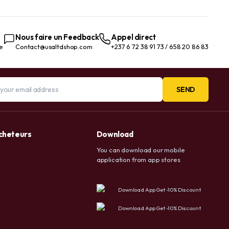
imperfections. Contient de
l’acide kojique et de la
niacinamide. Testé
dermatologiquement.
Nous faire un Feedback
Appel direct
Végétalien.
te
Contact@usaltdshop.com
+237 6 72 38 91 73 / 658 20 86 83
SEND
acheteurs
Download
You can download our mobile
application from app stores
Download App Get -10% Discount
Download App Get -10% Discount