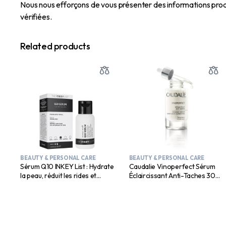
Nous nous efforçons de vous présenter des informations prod
vérifiées.
Related products
BEAUTY & PERSONAL CARE
BEAUTY & PERSONAL CARE
Sérum Q10 INKEY List : Hydrate
Caudalie Vinoperfect Sérum
la peau, réduit les rides et
Éclaircissant Anti-Taches 30
ridules | Tous types de peau |
ml
30 ml