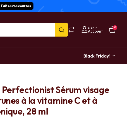
Faites vos courses
Sign In
0
Account
Black Friday!
 Perfectionist Sérum visage
unes à la vitamine C et à
onique, 28 ml