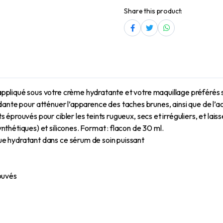
Share this product:
ppliqué sous votre crème hydratante et votre maquillage préférés
ioxydante pour atténuer l’apparence des taches brunes, ainsi que de l
prouvés pour cibler les teints rugueux, secs et irréguliers, et lais
thétiques) et silicones. Format : flacon de 30 ml.
que hydratant dans ce sérum de soin puissant
ouvés