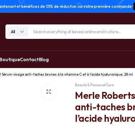
tenant et bénéficez de 05% de réduction sur votre première commande !
All
 Boutique
Contact
Blog
 Sérum visage anti-taches brunes à la vitamine C et à l’acide hyaluronique, 28 ml
Beauty & Personal Care
Merle Roberts
anti-taches br
l’acide hyalur