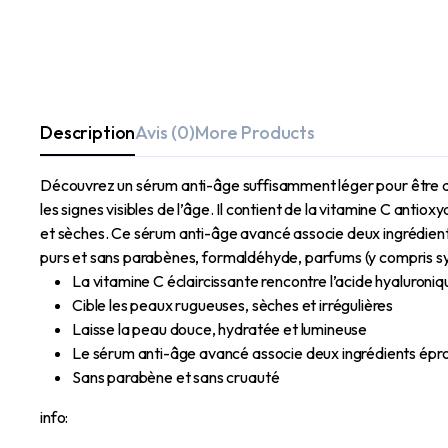
Description
Avis (0)
More Products
Découvrez un sérum anti-âge suffisamment léger pour être a
les signes visibles de l’âge. Il contient de la vitamine C ant
et sèches. Ce sérum anti-âge avancé associe deux ingrédients é
purs et sans parabènes, formaldéhyde, parfums (y compris syn
La vitamine C éclaircissante rencontre l’acide hyaluroni
Cible les peaux rugueuses, sèches et irrégulières
Laisse la peau douce, hydratée et lumineuse
Le sérum anti-âge avancé associe deux ingrédients épr
Sans parabène et sans cruauté
info: