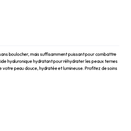
 sans boulocher, mais suffisamment puissant pour combattre
’acide hyaluronique hydratant pour réhydrater les peaux ternes
se votre peau douce, hydratée et lumineuse. Profitez de soins