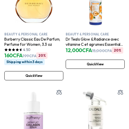
BEAUTY & PERSONAL CARE
BEAUTY & PERSONAL CARE
Burberry Classic Eau De Parfum,
Dr Teals Glow & Radiance avec
Perfume for Women, 3.3 oz
vitamine C et agrumes Essential
Oils Body Lotion 530ml
12,000
CFA
4.50
15,000
CFA
20%
160
CFA
199
CFA
20%
Shipping within 3 days
QuickView
QuickView