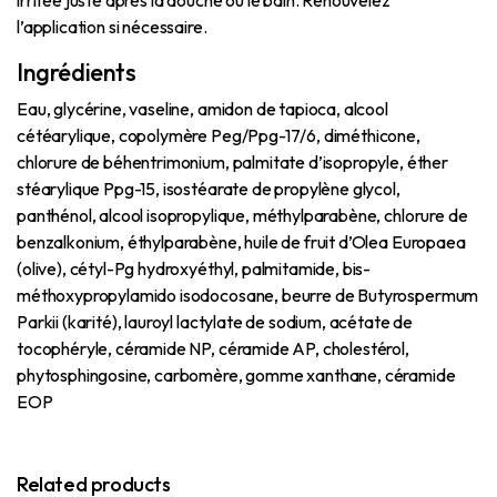
irritée juste après la douche ou le bain. Renouvelez
l’application si nécessaire.
Ingrédients
Eau, glycérine, vaseline, amidon de tapioca, alcool
cétéarylique, copolymère Peg/Ppg-17/6, diméthicone,
chlorure de béhentrimonium, palmitate d’isopropyle, éther
stéarylique Ppg-15, isostéarate de propylène glycol,
panthénol, alcool isopropylique, méthylparabène, chlorure de
benzalkonium, éthylparabène, huile de fruit d’Olea Europaea
(olive), cétyl-Pg hydroxyéthyl, palmitamide, bis-
méthoxypropylamido isodocosane, beurre de Butyrospermum
Parkii (karité), lauroyl lactylate de sodium, acétate de
tocophéryle, céramide NP, céramide AP, cholestérol,
phytosphingosine, carbomère, gomme xanthane, céramide
EOP
Related products