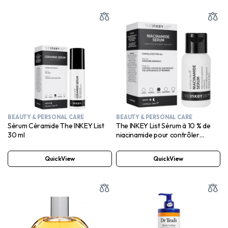
BEAUTY & PERSONAL CARE
BEAUTY & PERSONAL CARE
Sérum Céramide The INKEY List
The INKEY List Sérum à 10 % de
30 ml
niacinamide pour contrôler
l’excès de sébum et les rougeurs
30 ml
QuickView
QuickView