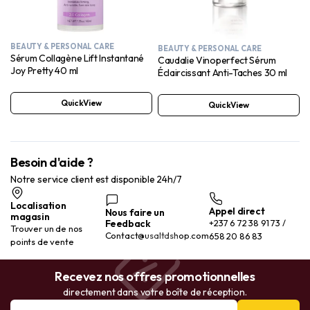
BEAUTY & PERSONAL CARE
BEAUTY & PERSONAL CARE
Sérum Collagène Lift Instantané
Caudalie Vinoperfect Sérum
Joy Pretty 40 ml
Éclaircissant Anti-Taches 30 ml
QuickView
QuickView
Besoin d'aide ?
Notre service client est disponible 24h/7
Localisation
Appel direct
Nous faire un
magasin
Feedback
+237 6 72 38 91 73 /
Trouver un de nos
Contact@usaltdshop.com
658 20 86 83
points de vente
Recevez nos offres promotionnelles
directement dans votre boîte de réception.