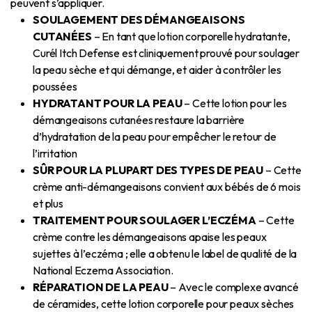
peuvent s’appliquer.
SOULAGEMENT DES DÉMANGEAISONS
CUTANÉES
– En tant que lotion corporelle hydratante,
Curél Itch Defense est cliniquement prouvé pour soulager
la peau sèche et qui démange, et aider à contrôler les
poussées
HYDRATANT POUR LA PEAU
– Cette lotion pour les
démangeaisons cutanées restaure la barrière
d’hydratation de la peau pour empêcher le retour de
l’irritation
SÛR POUR LA PLUPART DES TYPES DE PEAU
– Cette
crème anti-démangeaisons convient aux bébés de 6 mois
et plus
TRAITEMENT POUR SOULAGER L’ECZÉMA
– Cette
crème contre les démangeaisons apaise les peaux
sujettes à l’eczéma ; elle a obtenu le label de qualité de la
National Eczema Association.
RÉPARATION DE LA PEAU
– Avec le complexe avancé
de céramides, cette lotion corporelle pour peaux sèches