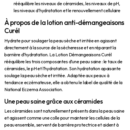
rééquilibre les niveaux de céramides, les niveaux de pH,
les niveaux d’hydratation et le renouvellement cellulaire
À propos de la lotion anti-démangeaisons
Curél
Hydrate pour soulager la peau sèche et irritée en agissant
directement à la source de la sécheresse et en réparant la
barrière d’hydratation. La Lotion Démangeaisons Curél
rééquilibre les trois composantes d’une peau saine : le taux de
céramides, le pH et l’hydratation. Son hydratation apaisante
soulage la peau sèche et irritée. Adaptée aux peaux à
tendance eczémateuse, elle a obtenu le label de qualité de la
National Eczema Association.
Une peau saine grâce aux céramides
Les céramides sont naturellement présents dans la peau saine
et agissent comme une colle pour maintenir les cellules de la
peau ensemble, servent de barrière protectrice et aident à