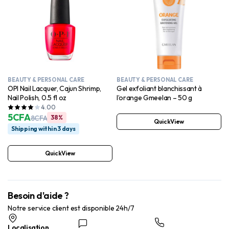
BEAUTY & PERSONAL CARE
BEAUTY & PERSONAL CARE
OPI Nail Lacquer, Cajun Shrimp,
Gel exfoliant blanchissant à
Nail Polish, 0.5 fl oz
l’orange Gmeelan – 50 g
4.00
5
CFA
8
CFA
38%
QuickView
Shipping within 3 days
QuickView
Besoin d'aide ?
Notre service client est disponible 24h/7
Localisation