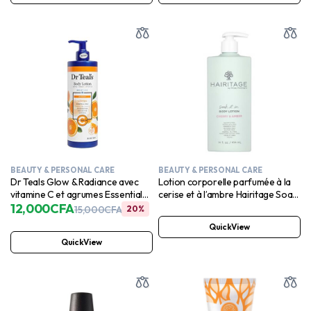
BEAUTY & PERSONAL CARE
BEAUTY & PERSONAL CARE
Dr Teals Glow & Radiance avec
Lotion corporelle parfumée à la
vitamine C et agrumes Essential
cerise et à l’ambre Hairitage Soak
Oils Body Lotion 530ml
12,000
CFA
it In – Hydrate et adoucit la peau –
15,000
CFA
20%
Niacinamide, huile de jojoba et
QuickView
huile d’avocat pour tous les types
QuickView
de peau – Huiles essentielles de
vétiver et de bois de gaïac, 14 fl.
oz.