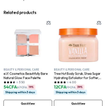
Related products
BEAUTY & PERSONAL CARE
BEAUTY & PERSONAL CARE
e.l.f. Cosmetics Beautifully Bare
Tree Hut Body Scrub, Shea Sugar
Natural Glow Face Palette
Hydrating Exfoliator for Softer,
Smoother Skin, Vanilla, 18 oz
3.50
4.00
54
CFA
12
CFA
67
CFA
19%
19
CFA
39%
Shipping within 3 days
Shipping within 3 days
QuickView
QuickView