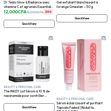
Dr Teals Glow & Radiance avec
Gel exfoliant blanchissant à
vitamine C et agrumes Essential
l’orange Gmeelan – 50 g
Oils Body Lotion 530ml
12,000
CFA
15,000
CFA
20%
QuickView
QuickView
BEAUTY & PERSONAL CARE
The INKEY List Sérum à 10 % de
niacinamide pour contrôler
BEAUTY & PERSONAL CARE
l’excès de sébum et les rougeurs
Sérum éclaircissant et purifiant
30 ml
QuickView
Topicals Faded | Réduit la