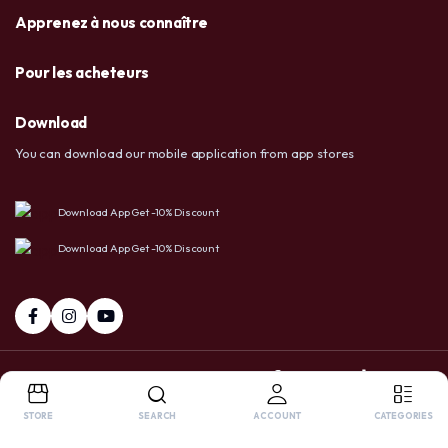
Apprenez à nous connaître
Pour les acheteurs
Download
You can download our mobile application from app stores
Download App Get -10% Discount
Download App Get -10% Discount
+237 6 72 38 91 73 / 658 20 86 83
Facebook
Tiktok
Whatsapp
STORE
SEARCH
ACCOUNT
CATEGORIES