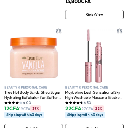
13,800
CFA
décoloration, les marques, les
cicatrices et les taches après les
imperfections. Contient de l’acide
QuickView
kojique et de la niacinamide. Testé
dermatologiquement. Végétalien.
BEAUTY & PERSONAL CARE
BEAUTY & PERSONAL CARE
Tree Hut Body Scrub, Shea Sugar
Maybelline Lash Sensational Sky
Hydrating Exfoliator for Softer,
High Washable Mascara, Blackest
Smoother Skin, Vanilla, 18 oz
Black
4.00
4.50
12
CFA
22
CFA
19
CFA
39%
27
CFA
22%
Shipping within 3 days
Shipping within 3 days