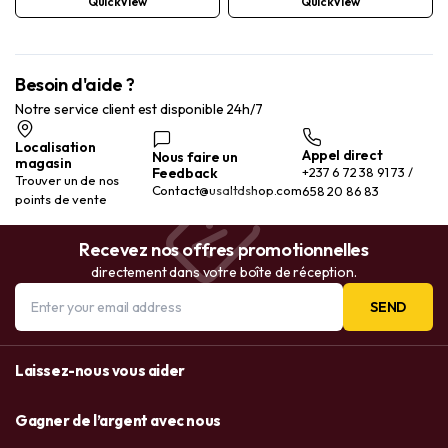
QuickView
QuickView
Besoin d'aide ?
Notre service client est disponible 24h/7
Localisation
Appel direct
Nous faire un
magasin
Feedback
+237 6 72 38 91 73 /
Trouver un de nos
Contact@usaltdshop.com
658 20 86 83
points de vente
Recevez nos offres promotionnelles
directement dans votre boîte de réception.
SEND
Laissez-nous vous aider
Gagner de l’argent avec nous